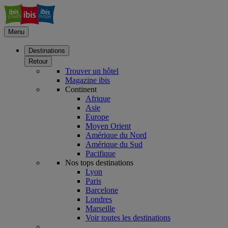
Menu
Destinations
Retour
Trouver un hôtel
Magazine ibis
Continent
Afrique
Asie
Europe
Moyen Orient
Amérique du Nord
Amérique du Sud
Pacifique
Nos tops destinations
Lyon
Paris
Barcelone
Londres
Marseille
Voir toutes les destinations