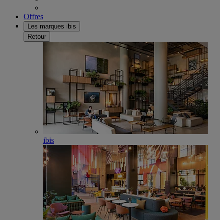
Offres
Les marques ibis
Retour
ibis