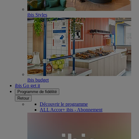
ibis Styles
ibis budget
ibis Go get it
Programme de fidélité
Retour
Découvrir le programme
ALL Accor+ ibis - Abonnement