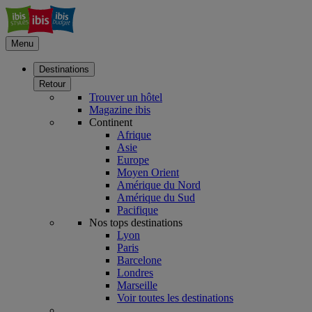
Menu
Destinations
Retour
Trouver un hôtel
Magazine ibis
Continent
Afrique
Asie
Europe
Moyen Orient
Amérique du Nord
Amérique du Sud
Pacifique
Nos tops destinations
Lyon
Paris
Barcelone
Londres
Marseille
Voir toutes les destinations