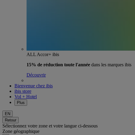
ALL Accor+ ibis
15% de réduction toute l'année
dans les marques ibis
Découvrir
Bienvenue chez ibis
ibis store
Vol + Hotel
Plus
EN
Retour
Sélectionnez votre zone et votre langue ci-dessous
Zone géographique