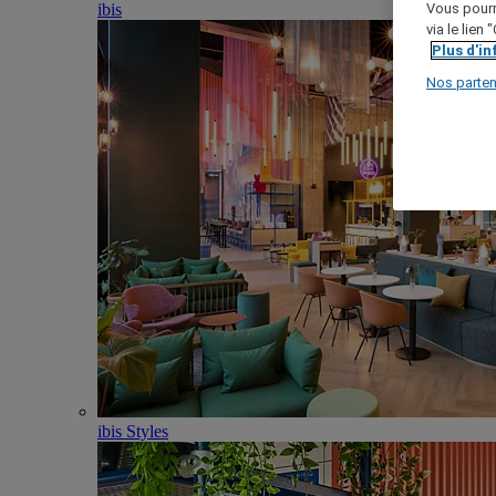
ibis
Vous pourr
via le lien
Plus d'i
Nos parten
ibis Styles