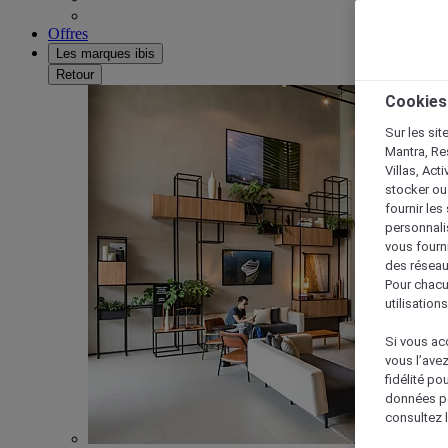
Offres
Les marques ibis
Retour
Cookies
Sur les sit
Mantra, Re
Villas, Act
stocker ou
fournir le
personnalis
vous fourn
des réseau
Pour chacu
utilisation
Si vous acc
vous l’ave
fidélité po
données po
consultez l