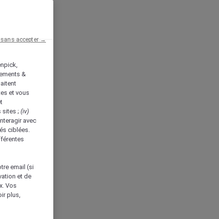
 sans accepter →
enpick,
tements &
aitent
tes et vous
t
 sites ;
(iv)
nteragir avec
és ciblées.
fférentes
tre email (si
vation et de
ux. Vos
ir plus,