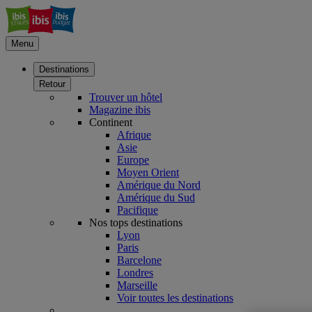
Menu
Destinations
Retour
Trouver un hôtel
Magazine ibis
Continent
Afrique
Asie
Europe
Moyen Orient
Amérique du Nord
Amérique du Sud
Pacifique
Nos tops destinations
Lyon
Paris
Barcelone
Londres
Marseille
Voir toutes les destinations