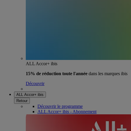
ALL Accor+ ibis
15% de réduction toute l'année
dans les marques ibis
Découvrir
ALL Accor+ ibis
Retour
Découvrir le programme
ALL Accor+ ibis - Abonnement