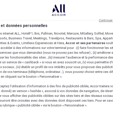
Continuer
 et données personnelles
es internet ALL, HotelF1, Ibis, Pullman, Novotel, Mercure, MGallery, Sofitel, Mov
sorts, Business Travel, Meetings, Travelpros, Restaurants & Bars, Spa, Appar
ivities & Events, Limitless Experiences et Hera,
Accor et ses partenaires
souh
 accéder à des informations sur votre terminal pour :
(i)
faire fonctionner les si
s services que vous demandez (vous ne pouvez pas les refuser) ;
(ii)
améliorer e
er les fonctionnalités des sites ;
(iii)
mesurer l'audience et la performance des
ir un service de « cashback » si vous en avez souscrit un,
(v)
vous permettre d'i
x sociaux ;
(vi)
établir un profil de vos intérêts pour vous proposer des publicit
n de vos terminaux (téléphone, ordinateur…), vous pouvez choisir entre ces di
s en cliquant sur le bouton « Personnaliser ».
eptez l’utilisation d’information à des fins de publicité ciblée, Accor traitera vo
z donné) en version « hashée », associé à vos données de navigation, de réser
ur vous afficher des publicités ciblées sur des sites tiers et des réseaux socia
urront être croisées avec des données dont disposent ces tiers. Pour en savo
a rubrique « publicité ciblée » via le bouton « Personnaliser ».