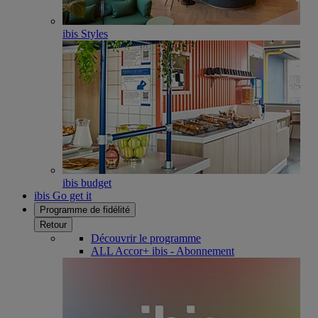
ibis Styles
ibis budget
ibis Go get it
Programme de fidélité
Retour
Découvrir le programme
ALL Accor+ ibis - Abonnement