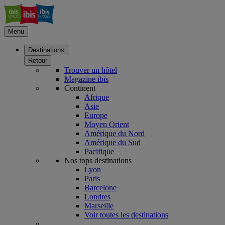
Menu
Destinations
Retour
Trouver un hôtel
Magazine ibis
Continent
Afrique
Asie
Europe
Moyen Orient
Amérique du Nord
Amérique du Sud
Pacifique
Nos tops destinations
Lyon
Paris
Barcelone
Londres
Marseille
Voir toutes les destinations