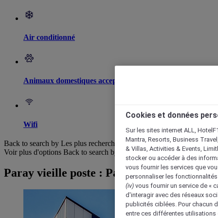
Air conditionné
Animaux domestiques acceptés
Cookies et données pers
Wifi
Sur les sites internet ALL, HotelF
Mantra, Resorts, Business Travel
Back to search by Les plus recherchés
& Villas, Activities & Events, Lim
Voir plus d'options
Back to search by categories
stocker ou accéder à des informa
vous fournir les services que vo
Paray vieille poste : Parcourir les hôtels
personnaliser les fonctionnalités
(iv)
vous fournir un service de « 
d'interagir avec des réseaux soci
publicités ciblées. Pour chacun 
entre ces différentes utilisations