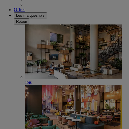
Offres
Les marques ibis
Retour
ibis