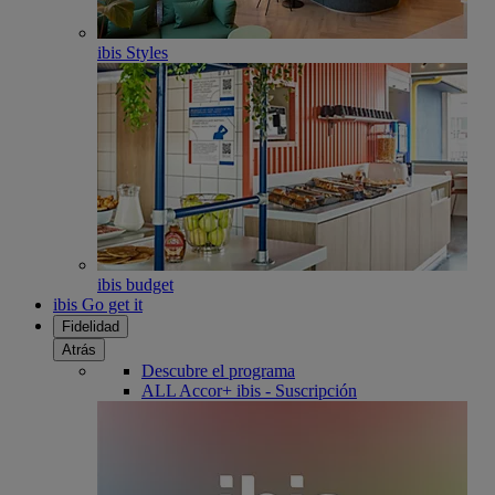
ibis Styles
ibis budget
ibis Go get it
Fidelidad
Atrás
Descubre el programa
ALL Accor+ ibis - Suscripción