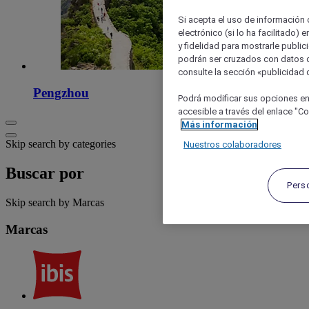
Si acepta el uso de información c
electrónico (si lo ha facilitado)
y fidelidad para mostrarle public
podrán ser cruzados con datos d
consulte la sección «publicidad d
Pengzhou
Podrá modificar sus opciones en
accesible a través del enlace "Coo
Más información
Skip search by categories
Nuestros colaboradores
Buscar por
Pers
Skip search by Marcas
Marcas