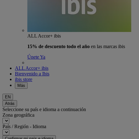
ALL Accor+ ibis
15% de descuento todo el año
en las marcas ibis
Únete Ya
ALL Accor+ ibis
Bienvenido a Ibis
ibis store
Más
EN
Atrás
Seleccione su país e idioma a continuación
Zona geográfica
País / Región - Idioma
Confirmar mi país e idioma