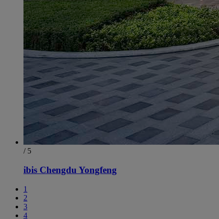
/ 5
ibis Chengdu Yongfeng
1
2
3
4