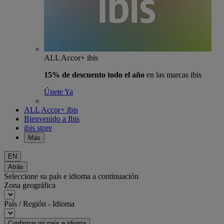
ALL Accor+ ibis
15% de descuento todo el año
en las marcas ibis
Únete Ya
ALL Accor+ ibis
Bienvenido a Ibis
ibis store
Más
EN
Atrás
Seleccione su país e idioma a continuación
Zona geográfica
País / Región - Idioma
Confirmar mi país e idioma