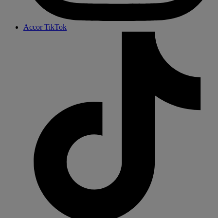
Accor TikTok