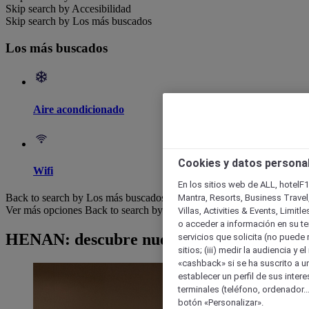
Skip search by Accesibilidad
Skip search by Los más buscados
Los más buscados
Aire acondicionado
Cookies y datos persona
Wifi
En los sitios web de ALL, hotelF1
Back to search by Los más buscados
Mantra, Resorts, Business Travel
Ver más opciones
Back to search by categories
Villas, Activities & Events, Limit
o acceder a información en su ter
HENAN: descubre nuestros hoteles
servicios que solicita (no puede 
sitios; (iii) medir la audiencia y 
«cashback» si se ha suscrito a uno
establecer un perfil de sus inter
terminales (teléfono, ordenador..
botón «Personalizar».