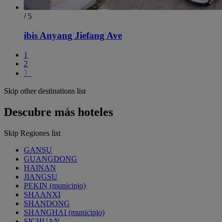
/ 5
ibis Anyang Jiefang Ave
1
2
〉
Skip other destinations list
Descubre más hoteles
Skip Regiones list
GANSU
GUANGDONG
HAINAN
JIANGSU
PEKIN (municipio)
SHAANXI
SHANDONG
SHANGHAI (municipio)
SICHUAN