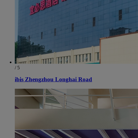
/ 5
ibis Zhengzhou Longhai Road