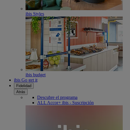
ibis Styles
ibis budget
ibis Go get it
Fidelidad
Atrás
Descubre el programa
ALL Accor+ ibis - Suscripción