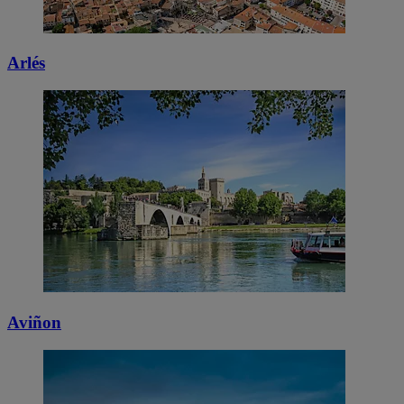
Arlés
Aviñon