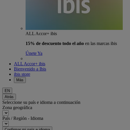
ALL Accor+ ibis
15% de descuento todo el año
en las marcas ibis
Únete Ya
ALL Accor+ ibis
Bienvenido a Ibis
ibis store
Más
EN
Atrás
Seleccione su país e idioma a continuación
Zona geográfica
País / Región - Idioma
Confirmar mi país e idioma