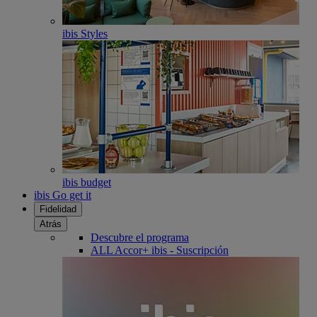
ibis Styles
ibis budget
ibis Go get it
Fidelidad
Atrás
Descubre el programa
ALL Accor+ ibis - Suscripción