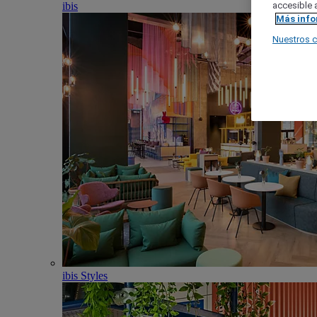
ibis
accesible a
Más inf
Nuestros 
ibis Styles