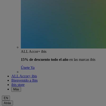
ALL Accor+ ibis
15% de descuento todo el año
en las marcas ibis
Únete Ya
ALL Accor+ ibis
Bienvenido a Ibis
ibis store
Más
EN
Atrás