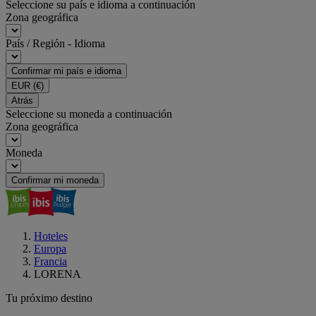
Seleccione su país e idioma a continuación
Zona geográfica
País / Región - Idioma
Confirmar mi país e idioma
EUR
(€)
Atrás
Seleccione su moneda a continuación
Zona geográfica
Moneda
Confirmar mi moneda
Hoteles
Europa
Francia
LORENA
Tu próximo destino