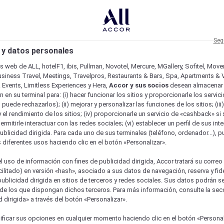
Seg
 y datos personales
os web de ALL, hotelF1, ibis, Pullman, Novotel, Mercure, MGallery, Sofitel, Mov
usiness Travel, Meetings, Travelpros, Restaurants & Bars, Spa, Apartments & Vi
& Events, Limitless Experiences y Hera,
Accor y sus socios
desean almacenar 
 en su terminal para: (i) hacer funcionar los sitios y proporcionarle los servic
o puede rechazarlos); (ii) mejorar y personalizar las funciones de los sitios; (iii
 el rendimiento de los sitios; (iv) proporcionarle un servicio de «cashback» si 
permitirle interactuar con las redes sociales; (vi) establecer un perfil de sus in
ublicidad dirigida. Para cada uno de sus terminales (teléfono, ordenador...), p
s diferentes usos haciendo clic en el botón «Personalizar».
l uso de información con fines de publicidad dirigida, Accor tratará su correo
acilitado) en versión «hash», asociado a sus datos de navegación, reserva y fid
publicidad dirigida en sitios de terceros y redes sociales. Sus datos podrán 
de los que dispongan dichos terceros. Para más información, consulte la sec
 dirigida» a través del botón «Personalizar».
ficar sus opciones en cualquier momento haciendo clic en el botón «Personal