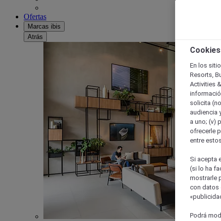
Ofertas
Marcas ibis
Atrás
Cookies
En los siti
Resorts, B
Activities 
información
solicita (n
audiencia y
a uno; (v) 
ofrecerle p
entre esto
Si acepta e
(si lo ha f
mostrarle 
con datos 
«publicidad
Podrá modi