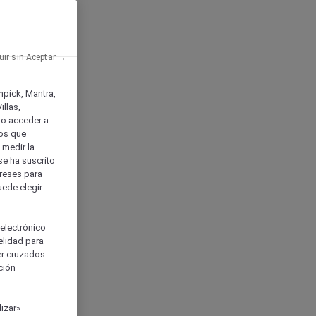
uir sin Aceptar →
enpick, Mantra,
llas,
o acceder a
ios que
) medir la
se ha suscrito
tereses para
uede elegir
 electrónico
elidad para
ser cruzados
ción
izar»