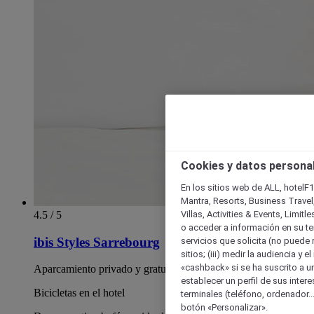
Cookies y datos persona
En los sitios web de ALL, hotelF1
Mantra, Resorts, Business Travel
Villas, Activities & Events, Limit
4.5 / 5
o acceder a información en su ter
ibis Styles Sarrebourg
servicios que solicita (no puede 
sitios; (iii) medir la audiencia y 
«cashback» si se ha suscrito a uno
Aparcamiento privado y gratuito
establecer un perfil de sus inter
Bicicletas en el hotel
terminales (teléfono, ordenador..
botón «Personalizar».