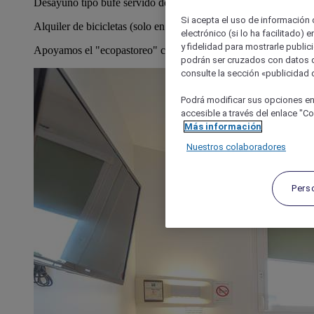
Desayuno tipo bufé servido de 6:00 h a 10:00 h
Si acepta el uso de información c
Alquiler de bicicletas (solo en verano)
electrónico (si lo ha facilitado)
y fidelidad para mostrarle public
Apoyamos el "ecopastoreo" con nuestras ovejas de Ouessant
podrán ser cruzados con datos d
consulte la sección «publicidad d
Podrá modificar sus opciones en
accesible a través del enlace "Coo
Más información
Nuestros colaboradores
Pers