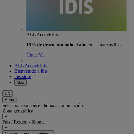
ALL Accor+ ibis
15% de descuento todo el año
en las marcas ibis
Únete Ya
ALL Accor+ ibis
Bienvenido a Ibis
ibis store
Más
EN
Atrás
Seleccione su país e idioma a continuación
Zona geográfica
País / Región - Idioma
Confirmar mi país e idioma