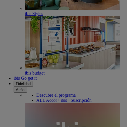
ibis Styles
ibis budget
ibis Go get it
Fidelidad
Atrás
Descubre el programa
ALL Accor+ ibis - Suscripción