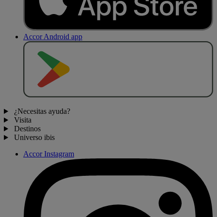
Accor Android app
D
E
S
C
A
R
G
A
R
E
N
¿Necesitas ayuda?
Visita
Destinos
Universo ibis
Accor Instagram