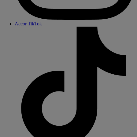
Accor TikTok