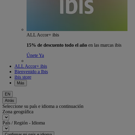
ALL Accor+ ibis
15% de descuento todo el año
en las marcas ibis
Únete Ya
ALL Accor+ ibis
Bienvenido a Ibis
ibis store
Más
EN
Atrás
Seleccione su país e idioma a continuación
Zona geográfica
País / Región - Idioma
Confirmar mi país e idioma