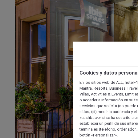
Cookies y datos persona
En los sitios web de ALL, hotelF1
Mantra, Resorts, Business Travel
Villas, Activities & Events, Limit
o acceder a información en su ter
servicios que solicita (no puede 
sitios; (iii) medir la audiencia y 
«cashback» si se ha suscrito a uno
establecer un perfil de sus inter
terminales (teléfono, ordenador..
botón «Personalizar».