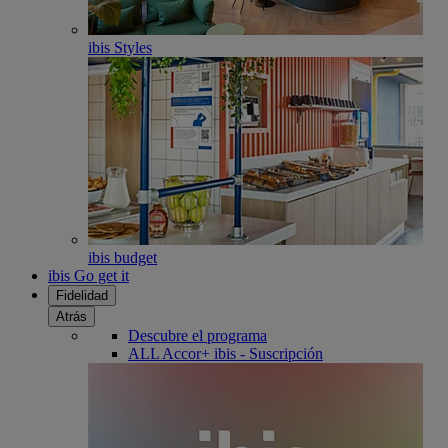
ibis Styles
ibis budget
ibis Go get it
Fidelidad
Atrás
Descubre el programa
ALL Accor+ ibis - Suscripción