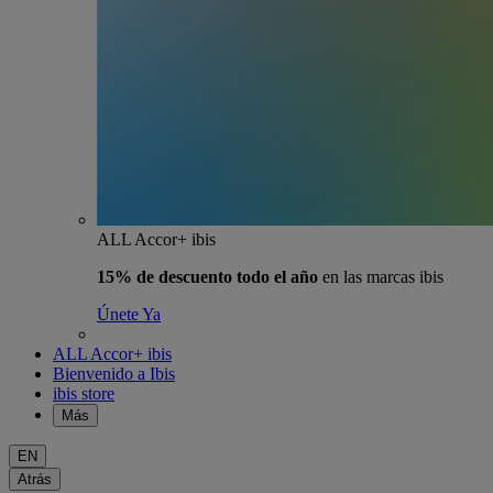
ALL Accor+ ibis
15% de descuento todo el año
en las marcas ibis
Únete Ya
ALL Accor+ ibis
Bienvenido a Ibis
ibis store
Más
EN
Atrás