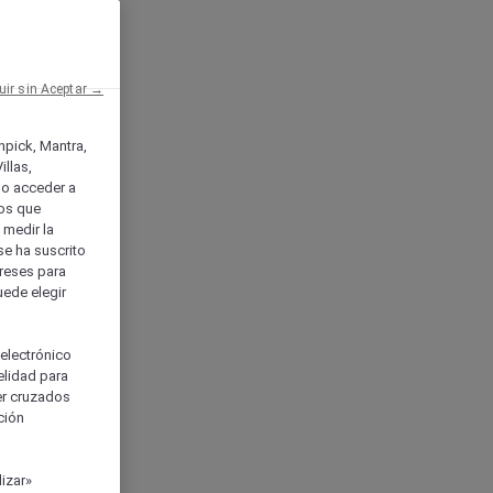
uir sin Aceptar →
enpick, Mantra,
llas,
o acceder a
ios que
) medir la
se ha suscrito
tereses para
uede elegir
 electrónico
elidad para
ser cruzados
ción
izar»