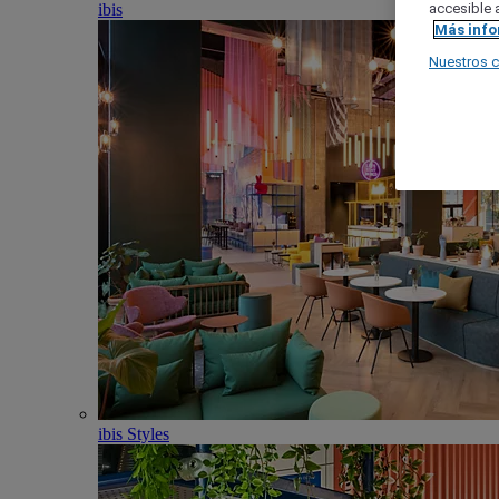
ibis
accesible a
Más inf
Nuestros 
ibis Styles