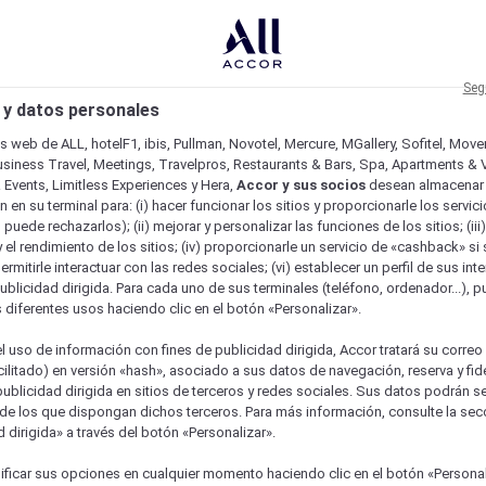
Seg
 y datos personales
os web de ALL, hotelF1, ibis, Pullman, Novotel, Mercure, MGallery, Sofitel, Mov
usiness Travel, Meetings, Travelpros, Restaurants & Bars, Spa, Apartments & Vi
& Events, Limitless Experiences y Hera,
Accor y sus socios
desean almacenar 
 en su terminal para: (i) hacer funcionar los sitios y proporcionarle los servic
o puede rechazarlos); (ii) mejorar y personalizar las funciones de los sitios; (iii
 el rendimiento de los sitios; (iv) proporcionarle un servicio de «cashback» si 
permitirle interactuar con las redes sociales; (vi) establecer un perfil de sus in
ublicidad dirigida. Para cada uno de sus terminales (teléfono, ordenador...), p
s diferentes usos haciendo clic en el botón «Personalizar».
l uso de información con fines de publicidad dirigida, Accor tratará su correo
acilitado) en versión «hash», asociado a sus datos de navegación, reserva y fid
publicidad dirigida en sitios de terceros y redes sociales. Sus datos podrán 
de los que dispongan dichos terceros. Para más información, consulte la sec
 dirigida» a través del botón «Personalizar».
ficar sus opciones en cualquier momento haciendo clic en el botón «Personal