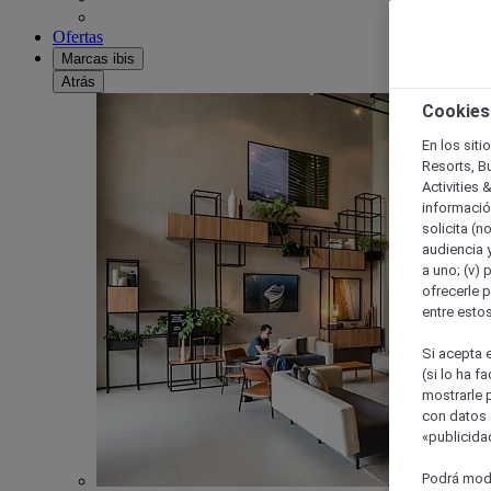
Ofertas
Marcas ibis
Atrás
Cookies
En los siti
Resorts, B
Activities 
información
solicita (n
audiencia y
a uno; (v) 
ofrecerle p
entre esto
Si acepta e
(si lo ha f
mostrarle 
con datos 
«publicidad
Podrá modi