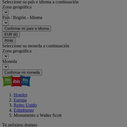
Seleccione su país e idioma a continuación
Zona geográfica
País / Región - Idioma
Confirmar mi país e idioma
EUR
(€)
Atrás
Seleccione su moneda a continuación
Zona geográfica
Moneda
Confirmar mi moneda
Hoteles
Europa
Reino Unido
Edimburgo
Monumento a Walter Scott
Tu próximo destino