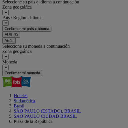
Seleccione su país e idioma a continuación
Zona geográfica
País / Región - Idioma
Confirmar mi país e idioma
EUR
(€)
Atrás
Seleccione su moneda a continuación
Zona geográfica
Moneda
Confirmar mi moneda
Hoteles
Sudamérica
Brasil
SÃO PAULO (ESTADO), BRASIL
SAO PAULO CIUDAD BRASIL
Plaza de la República