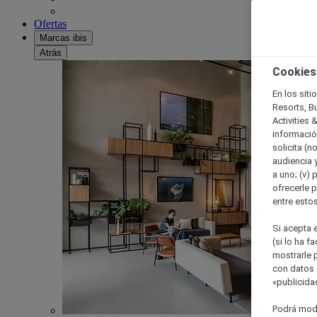
Ofertas
Marcas ibis
Atrás
Cookies
En los siti
Resorts, B
Activities 
información
solicita (n
audiencia y
a uno; (v) 
ofrecerle p
entre esto
Si acepta e
(si lo ha f
mostrarle 
con datos 
«publicidad
Podrá modi