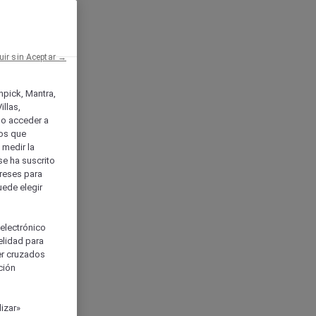
uir sin Aceptar →
enpick, Mantra,
llas,
o acceder a
ios que
) medir la
se ha suscrito
tereses para
uede elegir
 electrónico
elidad para
ser cruzados
ción
izar»