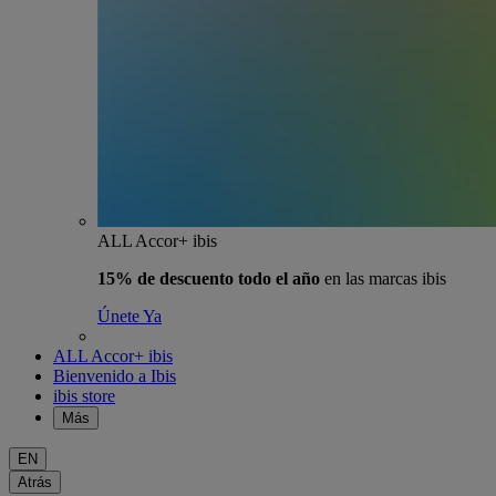
ALL Accor+ ibis
15% de descuento todo el año
en las marcas ibis
Únete Ya
ALL Accor+ ibis
Bienvenido a Ibis
ibis store
Más
EN
Atrás