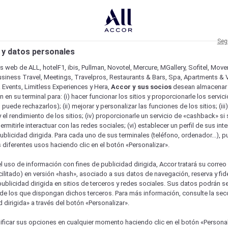
Seg
 y datos personales
os web de ALL, hotelF1, ibis, Pullman, Novotel, Mercure, MGallery, Sofitel, Mov
usiness Travel, Meetings, Travelpros, Restaurants & Bars, Spa, Apartments & Vi
& Events, Limitless Experiences y Hera,
Accor y sus socios
desean almacenar 
 en su terminal para: (i) hacer funcionar los sitios y proporcionarle los servic
o puede rechazarlos); (ii) mejorar y personalizar las funciones de los sitios; (iii
 el rendimiento de los sitios; (iv) proporcionarle un servicio de «cashback» si 
permitirle interactuar con las redes sociales; (vi) establecer un perfil de sus in
ublicidad dirigida. Para cada uno de sus terminales (teléfono, ordenador...), p
s diferentes usos haciendo clic en el botón «Personalizar».
l uso de información con fines de publicidad dirigida, Accor tratará su correo
acilitado) en versión «hash», asociado a sus datos de navegación, reserva y fid
publicidad dirigida en sitios de terceros y redes sociales. Sus datos podrán 
de los que dispongan dichos terceros. Para más información, consulte la sec
 dirigida» a través del botón «Personalizar».
ficar sus opciones en cualquier momento haciendo clic en el botón «Personal