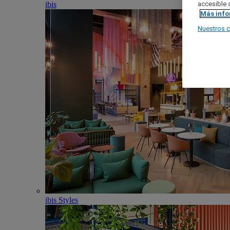
ibis
accesible a
Más inf
Nuestros 
ibis Styles