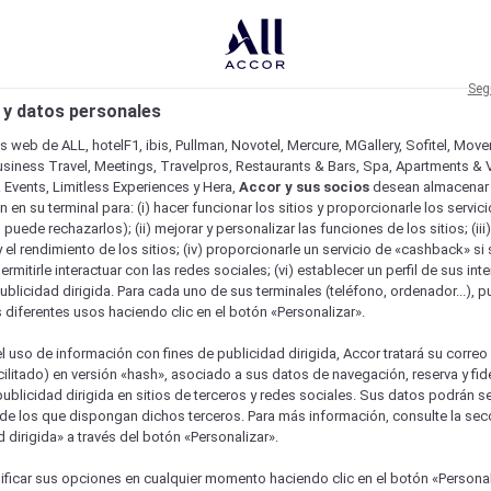
Seg
 y datos personales
os web de ALL, hotelF1, ibis, Pullman, Novotel, Mercure, MGallery, Sofitel, Mov
usiness Travel, Meetings, Travelpros, Restaurants & Bars, Spa, Apartments & Vi
& Events, Limitless Experiences y Hera,
Accor y sus socios
desean almacenar 
 en su terminal para: (i) hacer funcionar los sitios y proporcionarle los servic
o puede rechazarlos); (ii) mejorar y personalizar las funciones de los sitios; (iii
 el rendimiento de los sitios; (iv) proporcionarle un servicio de «cashback» si 
permitirle interactuar con las redes sociales; (vi) establecer un perfil de sus in
ublicidad dirigida. Para cada uno de sus terminales (teléfono, ordenador...), p
s diferentes usos haciendo clic en el botón «Personalizar».
l uso de información con fines de publicidad dirigida, Accor tratará su correo
acilitado) en versión «hash», asociado a sus datos de navegación, reserva y fid
publicidad dirigida en sitios de terceros y redes sociales. Sus datos podrán 
de los que dispongan dichos terceros. Para más información, consulte la sec
 dirigida» a través del botón «Personalizar».
ficar sus opciones en cualquier momento haciendo clic en el botón «Personal