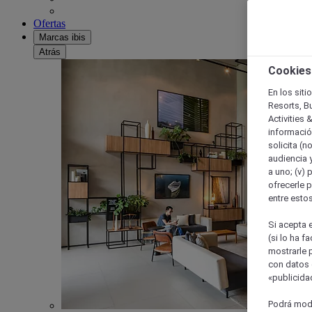
Ofertas
Marcas ibis
Atrás
Cookies
En los siti
Resorts, B
Activities 
información
solicita (n
audiencia y
a uno; (v) 
ofrecerle p
entre esto
Si acepta e
(si lo ha f
mostrarle 
con datos 
«publicidad
Podrá modi