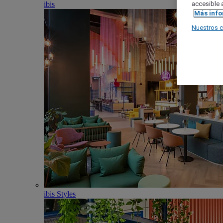
ibis
accesible a
Más inf
Nuestros 
ibis Styles