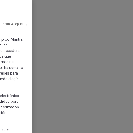
uir sin Aceptar →
enpick, Mantra,
llas,
o acceder a
ios que
) medir la
se ha suscrito
tereses para
uede elegir
 electrónico
elidad para
ser cruzados
ción
izar»