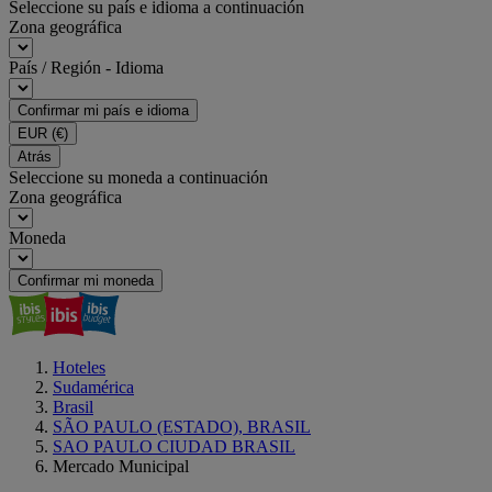
Seleccione su país e idioma a continuación
Zona geográfica
País / Región - Idioma
Confirmar mi país e idioma
EUR
(€)
Atrás
Seleccione su moneda a continuación
Zona geográfica
Moneda
Confirmar mi moneda
Hoteles
Sudamérica
Brasil
SÃO PAULO (ESTADO), BRASIL
SAO PAULO CIUDAD BRASIL
Mercado Municipal