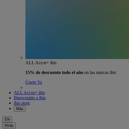
ALL Accor+ ibis
15% de descuento todo el año
en las marcas ibis
Únete Ya
ALL Accor+ ibis
Bienvenido a Ibis
ibis store
Más
EN
Atrás