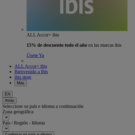
ALL Accor+ ibis
15% de descuento todo el año
en las marcas ibis
Únete Ya
ALL Accor+ ibis
Bienvenido a Ibis
ibis store
Más
EN
Atrás
Seleccione su país e idioma a continuación
Zona geográfica
País / Región - Idioma
Confirmar mi país e idioma