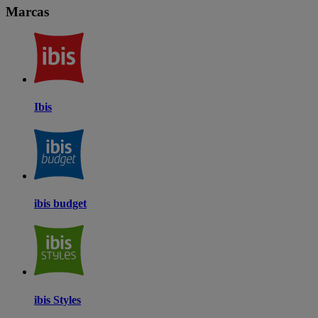
Marcas
Ibis
ibis budget
ibis Styles