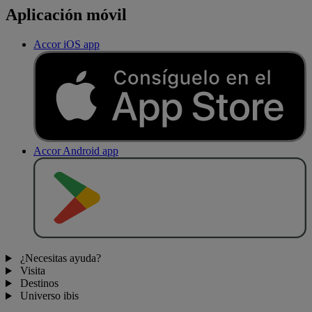
Aplicación móvil
Accor iOS app
Accor Android app
D
E
S
C
A
R
G
A
R
E
N
¿Necesitas ayuda?
Visita
Destinos
Universo ibis