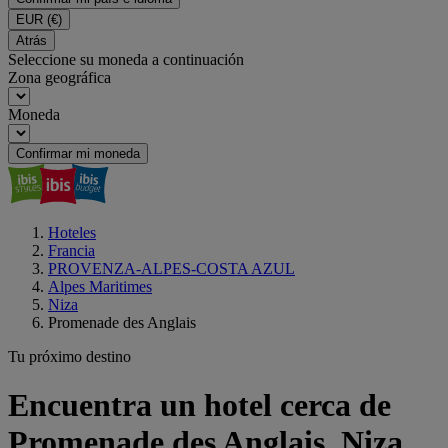
EUR
(€)
Atrás
Seleccione su moneda a continuación
Zona geográfica
Moneda
Confirmar mi moneda
Hoteles
Francia
PROVENZA-ALPES-COSTA AZUL
Alpes Maritimes
Niza
Promenade des Anglais
Tu próximo destino
Encuentra un hotel cerca de
Promenade des Anglais, Niza