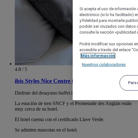
Si acepta el uso de información c
electrónico (si lo ha facilitado)
y fidelidad para mostrarle public
podrán ser cruzados con datos d
consulte la sección «publicidad d
Podrá modificar sus opciones en
accesible a través del enlace "Coo
Más información
Nuestros colaboradores
4.8 / 5
ibis Styles Nice Centre Gare
Pers
Disfrute del desayuno buffet ibis Styles incluido.
La estación de tren SNCF y el Promenade des Anglais están
muy cerca de su hotel.
El hotel cuenta con el certificado Llave Verde.
Se admiten mascotas en el hotel.