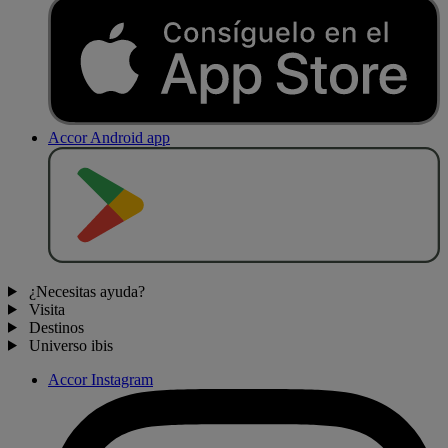
Accor Android app
D
E
S
C
A
R
G
A
R
E
N
¿Necesitas ayuda?
Visita
Destinos
Universo ibis
Accor Instagram