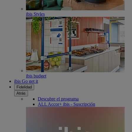
ibis Styles
ibis budget
ibis Go get it
Fidelidad
Atrás
Descubre el programa
ALL Accor+ ibis - Suscripción