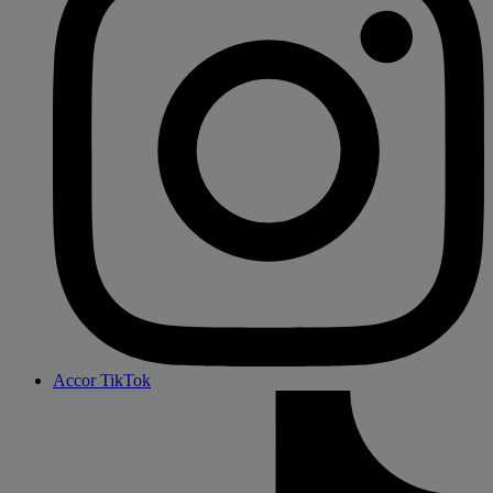
Accor TikTok