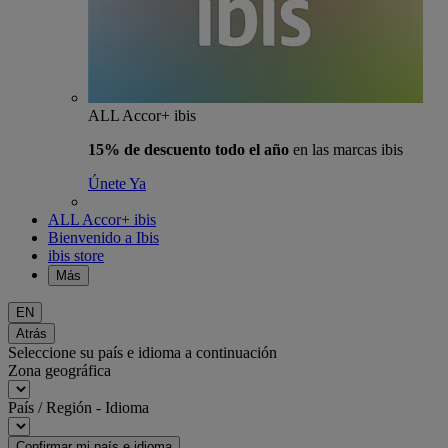
ALL Accor+ ibis
15% de descuento todo el año
en las marcas ibis
Únete Ya
ALL Accor+ ibis
Bienvenido a Ibis
ibis store
Más
EN
Atrás
Seleccione su país e idioma a continuación
Zona geográfica
País / Región - Idioma
Confirmar mi país e idioma