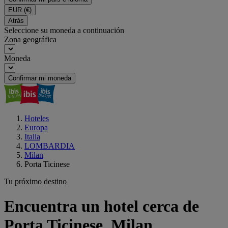
EUR
(€)
Atrás
Seleccione su moneda a continuación
Zona geográfica
Moneda
Confirmar mi moneda
Hoteles
Europa
Italia
LOMBARDIA
Milan
Porta Ticinese
Tu próximo destino
Encuentra un hotel cerca de
Porta Ticinese, Milan