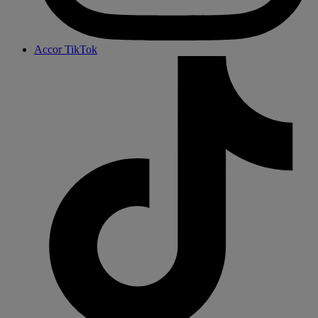
Accor TikTok