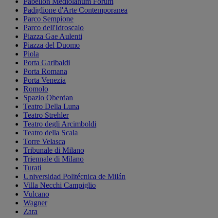
Pabellón Mediolanum Forum
Padiglione d'Arte Contemporanea
Parco Sempione
Parco dell'Idroscalo
Piazza Gae Aulenti
Piazza del Duomo
Piola
Porta Garibaldi
Porta Romana
Porta Venezia
Romolo
Spazio Oberdan
Teatro Della Luna
Teatro Strehler
Teatro degli Arcimboldi
Teatro della Scala
Torre Velasca
Tribunale di Milano
Triennale di Milano
Turati
Universidad Politécnica de Milán
Villa Necchi Campiglio
Vulcano
Wagner
Zara