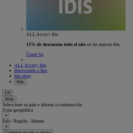
ALL Accor+ ibis
15% de descuento todo el año
en las marcas ibis
Únete Ya
ALL Accor+ ibis
Bienvenido a Ibis
ibis store
Más
EN
Atrás
Seleccione su país e idioma a continuación
Zona geográfica
País / Región - Idioma
Confirmar mi país e idioma