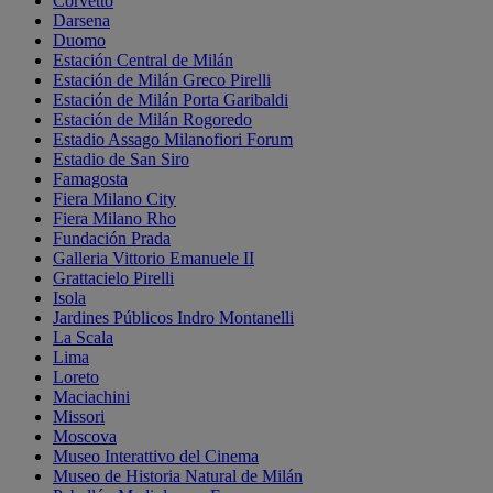
Corvetto
Darsena
Duomo
Estación Central de Milán
Estación de Milán Greco Pirelli
Estación de Milán Porta Garibaldi
Estación de Milán Rogoredo
Estadio Assago Milanofiori Forum
Estadio de San Siro
Famagosta
Fiera Milano City
Fiera Milano Rho
Fundación Prada
Galleria Vittorio Emanuele II
Grattacielo Pirelli
Isola
Jardines Públicos Indro Montanelli
La Scala
Lima
Loreto
Maciachini
Missori
Moscova
Museo Interattivo del Cinema
Museo de Historia Natural de Milán