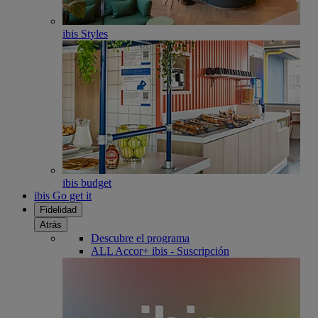
ibis Styles
ibis budget
ibis Go get it
Fidelidad
Atrás
Descubre el programa
ALL Accor+ ibis - Suscripción