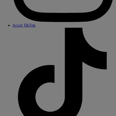
Accor TikTok