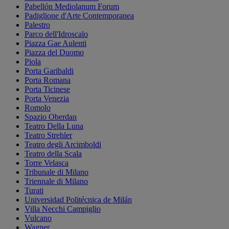
Pabellón Mediolanum Forum
Padiglione d'Arte Contemporanea
Palestro
Parco dell'Idroscalo
Piazza Gae Aulenti
Piazza del Duomo
Piola
Porta Garibaldi
Porta Romana
Porta Ticinese
Porta Venezia
Romolo
Spazio Oberdan
Teatro Della Luna
Teatro Strehler
Teatro degli Arcimboldi
Teatro della Scala
Torre Velasca
Tribunale di Milano
Triennale di Milano
Turati
Universidad Politécnica de Milán
Villa Necchi Campiglio
Vulcano
Wagner