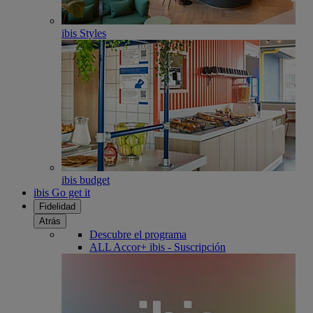
ibis Styles
ibis budget
ibis Go get it
Fidelidad
Atrás
Descubre el programa
ALL Accor+ ibis - Suscripción