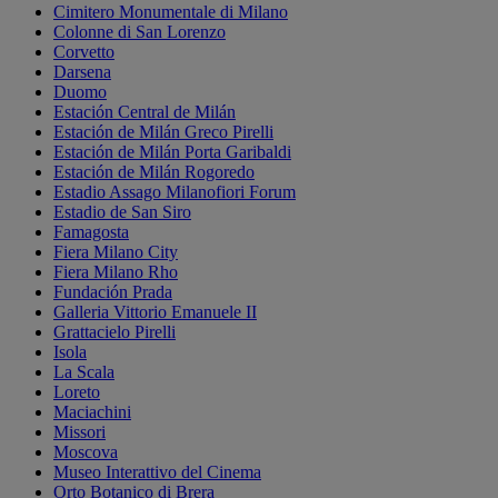
Cimitero Monumentale di Milano
Colonne di San Lorenzo
Corvetto
Darsena
Duomo
Estación Central de Milán
Estación de Milán Greco Pirelli
Estación de Milán Porta Garibaldi
Estación de Milán Rogoredo
Estadio Assago Milanofiori Forum
Estadio de San Siro
Famagosta
Fiera Milano City
Fiera Milano Rho
Fundación Prada
Galleria Vittorio Emanuele II
Grattacielo Pirelli
Isola
La Scala
Loreto
Maciachini
Missori
Moscova
Museo Interattivo del Cinema
Orto Botanico di Brera