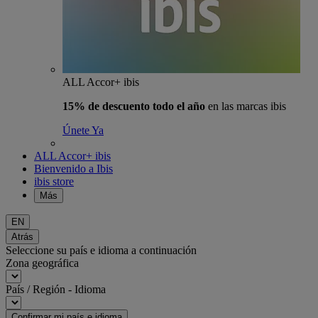
ALL Accor+ ibis
15% de descuento todo el año
en las marcas ibis
Únete Ya
ALL Accor+ ibis
Bienvenido a Ibis
ibis store
Más
EN
Atrás
Seleccione su país e idioma a continuación
Zona geográfica
País / Región - Idioma
Confirmar mi país e idioma