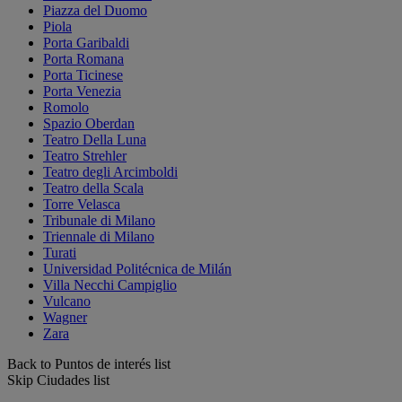
Piazza del Duomo
Piola
Porta Garibaldi
Porta Romana
Porta Ticinese
Porta Venezia
Romolo
Spazio Oberdan
Teatro Della Luna
Teatro Strehler
Teatro degli Arcimboldi
Teatro della Scala
Torre Velasca
Tribunale di Milano
Triennale di Milano
Turati
Universidad Politécnica de Milán
Villa Necchi Campiglio
Vulcano
Wagner
Zara
Back to Puntos de interés list
Skip Ciudades list