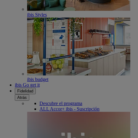
ibis Styles
ibis budget
ibis Go get it
Fidelidad
Atrás
Descubre el programa
ALL Accor+ ibis - Suscripción