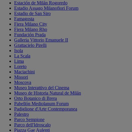
Estación de Milán Rogoredo
Estadio Assago Milanofiori Forum
Estadio de San Siro
Famagosta
Fiera Milano City
Fiera Milano Rho
Fundación Prada
Galleria Vittorio Emanuele II
Grattacielo Pirelli
Isola
La Scala
Lima
Loreto
Maciachini
Missori
Moscova
Museo Interattivo del Cinema
Museo de Historia Natural de Milán
Orto Botanico di Brera
Pabellón Mediolanum Forum
Padiglione d'Arte Contemporanea
Palestro
Parco Sempione
Parco dell'Idroscalo
Piazza Gae Aulenti