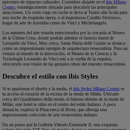
epicentro de riquezas culturales. Considera alojarte en el
ibis Milano
Centro
, estratégicamente ubicado para descubrir las principales
atracciones. Un corto viaje en coche te lleva al Teatro alla Scala para
una noche de exquisita ópera, o al majestuoso Castillo Sforzesco,
hogar de arte de leyendas como da Vinci y Michelangelo.
Los amantes del arte estarán emocionados por la cercanía al Museo
de la Última Cena, donde podrán admirar el famoso mural de
Leonardo da Vinci. Muy cerca, Santa Maria delle Grazie se destaca
como un impresionante ejemplo de arquitectura renacentista. Para un
vistazo al mundo de la innovación, el Museo de la Ciencia y la
Tecnología Leonardo da Vinci está a la vuelta de la esquina,
ofreciendo una visión de las geniales obras del maestro renacentista.
Descubre el estilo con ibis Styles
Si te apasionan el diseño y la moda, el
ibis Styles Milano Centro
es
tu acceso al corazón de la escena de la moda de Milán. Ubicado
cerca del Quadrilatero della moda, el famoso distrito de la moda de
Milán, este hotel te sitúa en el centro del estilo italiano. A poca
distancia, explora la Pinacoteca di Brera, que alberga una
impresionante colección de arte renacentista italiano.
Da un paseo por la Galleria Vittorio Emanuele II, una exquisita
galería del siglo XIX llena de tiendas de lujo y restaurantes gourmet.