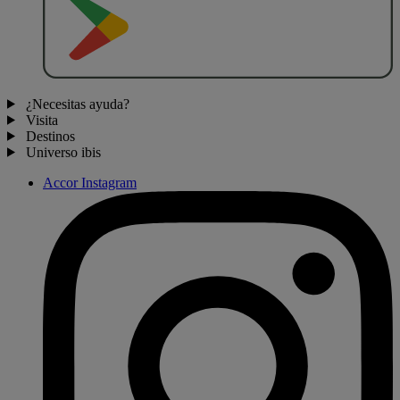
D
E
S
C
A
R
G
A
R
E
N
¿Necesitas ayuda?
Visita
Destinos
Universo ibis
Accor Instagram