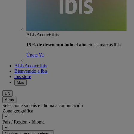
ALL Accor+ ibis
15% de descuento todo el año
en las marcas ibis
Únete Ya
ALL Accor+ ibis
Bienvenido a Ibis
ibis store
Más
EN
Atrás
Seleccione su país e idioma a continuación
Zona geográfica
País / Región - Idioma
Confirmar mi país e idioma