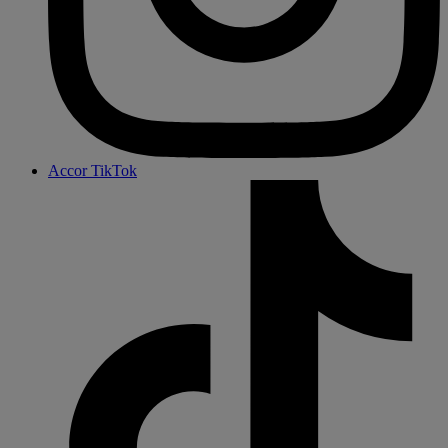
Accor TikTok