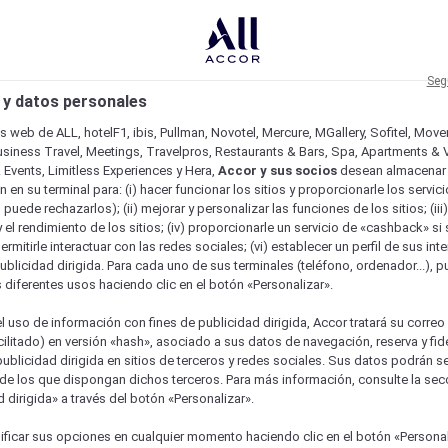
Seg
 y datos personales
os web de ALL, hotelF1, ibis, Pullman, Novotel, Mercure, MGallery, Sofitel, Mov
usiness Travel, Meetings, Travelpros, Restaurants & Bars, Spa, Apartments & Vi
& Events, Limitless Experiences y Hera,
Accor y sus socios
desean almacenar 
 en su terminal para: (i) hacer funcionar los sitios y proporcionarle los servic
o puede rechazarlos); (ii) mejorar y personalizar las funciones de los sitios; (iii
 el rendimiento de los sitios; (iv) proporcionarle un servicio de «cashback» si 
permitirle interactuar con las redes sociales; (vi) establecer un perfil de sus in
ublicidad dirigida. Para cada uno de sus terminales (teléfono, ordenador...), p
s diferentes usos haciendo clic en el botón «Personalizar».
l uso de información con fines de publicidad dirigida, Accor tratará su correo
acilitado) en versión «hash», asociado a sus datos de navegación, reserva y fid
publicidad dirigida en sitios de terceros y redes sociales. Sus datos podrán 
de los que dispongan dichos terceros. Para más información, consulte la sec
 dirigida» a través del botón «Personalizar».
ficar sus opciones en cualquier momento haciendo clic en el botón «Personal