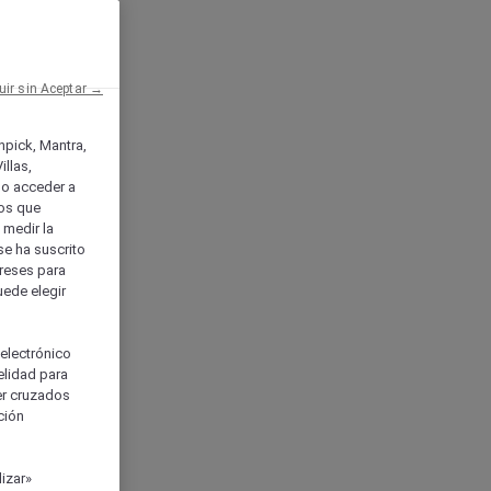
uir sin Aceptar →
enpick, Mantra,
llas,
o acceder a
ios que
) medir la
se ha suscrito
tereses para
uede elegir
 electrónico
elidad para
ser cruzados
ción
izar»