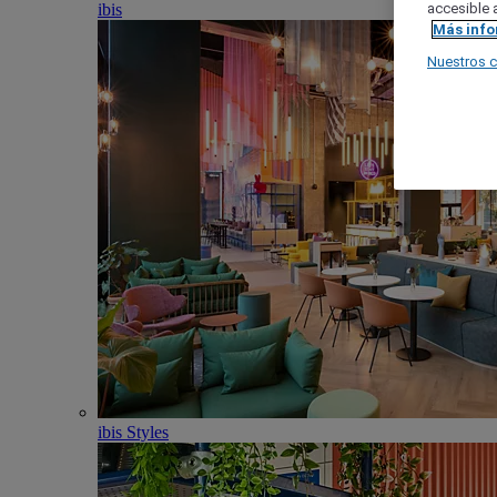
ibis
accesible a
Más inf
Nuestros 
ibis Styles