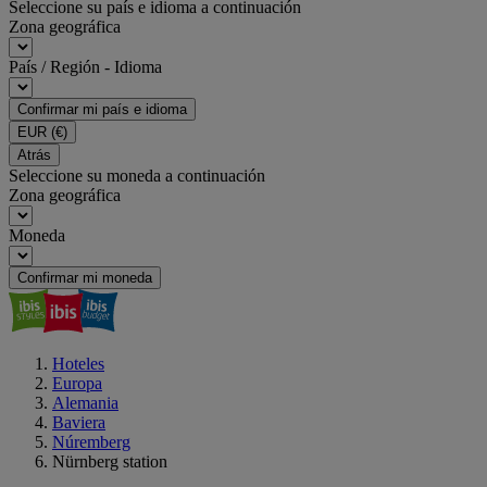
Seleccione su país e idioma a continuación
Zona geográfica
País / Región - Idioma
Confirmar mi país e idioma
EUR
(€)
Atrás
Seleccione su moneda a continuación
Zona geográfica
Moneda
Confirmar mi moneda
Hoteles
Europa
Alemania
Baviera
Núremberg
Nürnberg station