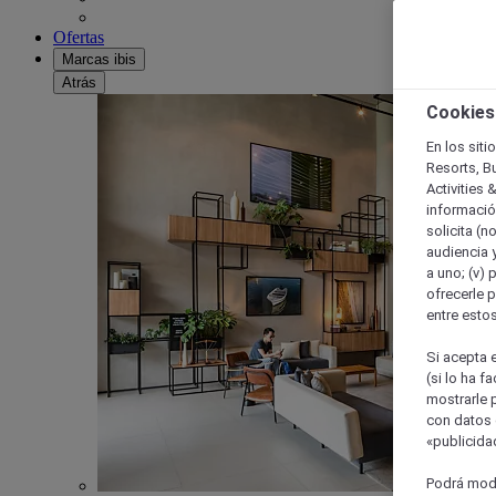
Ofertas
Marcas ibis
Atrás
Cookies
En los siti
Resorts, B
Activities 
información
solicita (n
audiencia y
a uno; (v) 
ofrecerle p
entre esto
Si acepta e
(si lo ha f
mostrarle 
con datos 
«publicidad
Podrá modi