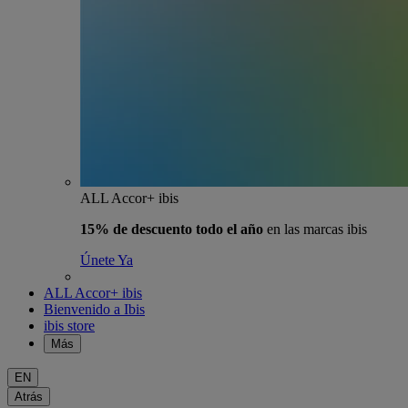
ALL Accor+ ibis
15% de descuento todo el año
en las marcas ibis
Únete Ya
ALL Accor+ ibis
Bienvenido a Ibis
ibis store
Más
EN
Atrás