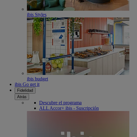
ibis Styles
ibis budget
ibis Go get it
Fidelidad
Atrás
Descubre el programa
ALL Accor+ ibis - Suscripción