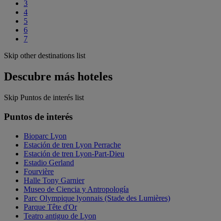
3
4
5
6
7
Skip other destinations list
Descubre más hoteles
Skip Puntos de interés list
Puntos de interés
Bioparc Lyon
Estación de tren Lyon Perrache
Estación de tren Lyon-Part-Dieu
Estadio Gerland
Fourvière
Halle Tony Garnier
Museo de Ciencia y Antropología
Parc Olympique lyonnais (Stade des Lumières)
Parque Tête d'Or
Teatro antiguo de Lyon