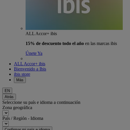
ALL Accor+ ibis
15% de descuento todo el año
en las marcas ibis
Únete Ya
ALL Accor+ ibis
Bienvenido a Ibis
ibis store
Más
EN
Atrás
Seleccione su país e idioma a continuación
Zona geográfica
País / Región - Idioma
Confirmar mi país e idioma