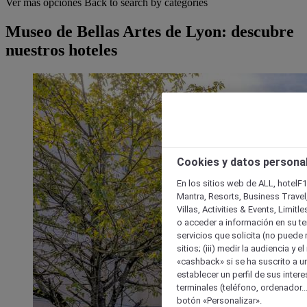
Ver más opciones
Back to search by categories
Museo de Bellas Artes de Lyon: descubre
nuestros hoteles
Cookies y datos persona
En los sitios web de ALL, hotelF1
Mantra, Resorts, Business Travel
Villas, Activities & Events, Limit
o acceder a información en su ter
servicios que solicita (no puede 
sitios; (iii) medir la audiencia y 
«cashback» si se ha suscrito a uno
establecer un perfil de sus inter
terminales (teléfono, ordenador..
botón «Personalizar».