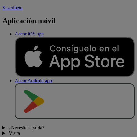
Suscríbete
Aplicación móvil
Accor iOS app
Accor Android app
D
E
S
C
A
R
G
A
R
E
N
¿Necesitas ayuda?
Visita