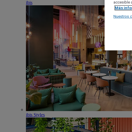
ibis
accesible a
Más inf
Nuestros 
ibis Styles