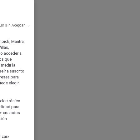
uir sin Aceptar →
enpick, Mantra,
llas,
o acceder a
ios que
) medir la
se ha suscrito
tereses para
uede elegir
 electrónico
elidad para
ser cruzados
ción
izar»