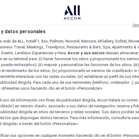
Seg
 y datos personales
os web de ALL, hotelF1, ibis, Pullman, Novotel, Mercure, MGallery, Sofitel, Mov
usiness Travel, Meetings, Travelpros, Restaurants & Bars, Spa, Apartments & Vi
& Events, Limitless Experiences y Hera,
Accor y sus socios
desean almacenar 
 en su terminal para: (i) hacer funcionar los sitios y proporcionarle los servic
o puede rechazarlos); (ii) mejorar y personalizar las funciones de los sitios; (iii
 el rendimiento de los sitios; (iv) proporcionarle un servicio de «cashback» si 
permitirle interactuar con las redes sociales; (vi) establecer un perfil de sus in
ublicidad dirigida. Para cada uno de sus terminales (teléfono, ordenador...), p
s diferentes usos haciendo clic en el botón «Personalizar».
l uso de información con fines de publicidad dirigida, Accor tratará su correo
acilitado) en versión «hash», asociado a sus datos de navegación, reserva y fid
publicidad dirigida en sitios de terceros y redes sociales. Sus datos podrán 
de los que dispongan dichos terceros. Para más información, consulte la sec
 dirigida» a través del botón «Personalizar».
ficar sus opciones en cualquier momento haciendo clic en el botón «Personal