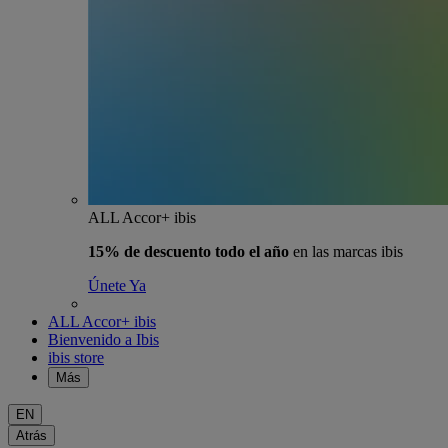
ALL Accor+ ibis
15% de descuento todo el año
en las marcas ibis
Únete Ya
ALL Accor+ ibis
Bienvenido a Ibis
ibis store
Más
EN
Atrás