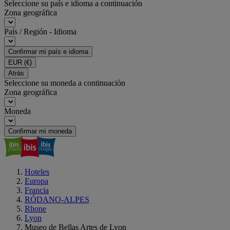
Seleccione su país e idioma a continuación
Zona geográfica
País / Región - Idioma
Confirmar mi país e idioma
EUR
(€)
Atrás
Seleccione su moneda a continuación
Zona geográfica
Moneda
Confirmar mi moneda
Hoteles
Europa
Francia
RÓDANO-ALPES
Rhone
Lyon
Museo de Bellas Artes de Lyon