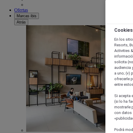
Ofertas
Marcas ibis
Atrás
Cookies
En los siti
Resorts, B
Activities 
información
solicita (n
audiencia y
a uno; (v) 
ofrecerle p
entre esto
Si acepta e
(si lo ha f
mostrarle 
con datos 
«publicidad
Podrá modi