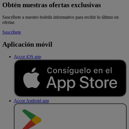
Obtén nuestras ofertas exclusivas
Suscríbete a nuestro boletín informativo para recibir lo último en
ofertas
Suscríbete
Aplicación móvil
Accor iOS app
Accor Android app
D
E
S
C
A
R
G
A
R
E
N