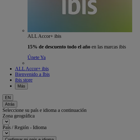
ALL Accor+ ibis
15% de descuento todo el año
en las marcas ibis
Únete Ya
ALL Accor+ ibis
Bienvenido a Ibis
ibis store
Más
EN
Atrás
Seleccione su país e idioma a continuación
Zona geográfica
País / Región - Idioma
Confirmar mi país e idioma