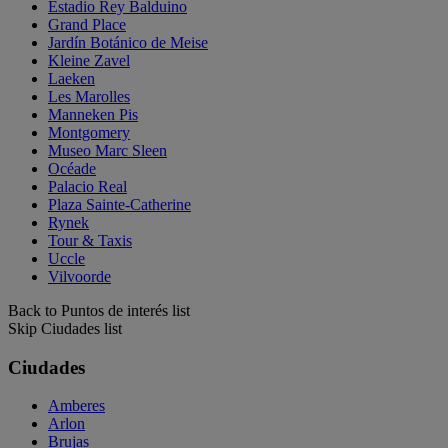
Estadio Rey Balduino
Grand Place
Jardín Botánico de Meise
Kleine Zavel
Laeken
Les Marolles
Manneken Pis
Montgomery
Museo Marc Sleen
Océade
Palacio Real
Plaza Sainte-Catherine
Rynek
Tour & Taxis
Uccle
Vilvoorde
Back to Puntos de interés list
Skip Ciudades list
Ciudades
Amberes
Arlon
Brujas