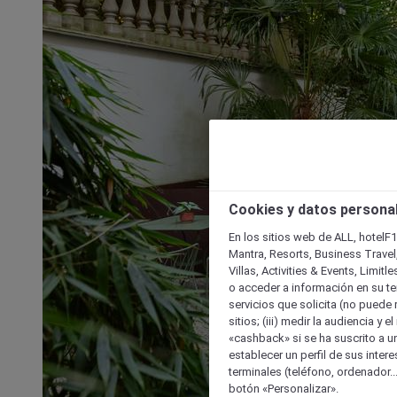
Cookies y datos persona
En los sitios web de ALL, hotelF1
Mantra, Resorts, Business Travel
Villas, Activities & Events, Limit
o acceder a información en su ter
servicios que solicita (no puede 
sitios; (iii) medir la audiencia y 
«cashback» si se ha suscrito a uno
establecer un perfil de sus inter
terminales (teléfono, ordenador..
botón «Personalizar».