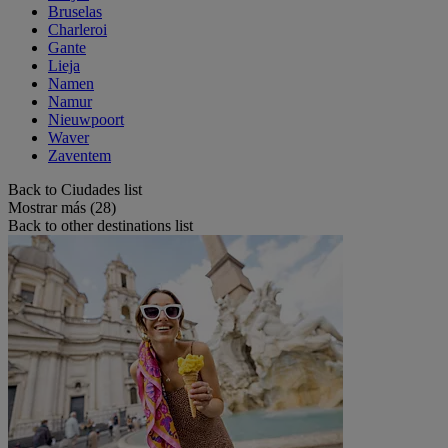
Bruselas
Charleroi
Gante
Lieja
Namen
Namur
Nieuwpoort
Waver
Zaventem
Back to Ciudades list
Mostrar más (28)
Back to other destinations list