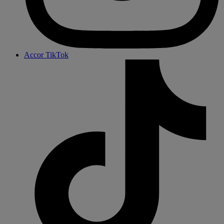
Accor TikTok