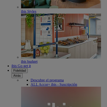
ibis Styles
ibis budget
ibis Go get it
Fidelidad
Atrás
Descubre el programa
ALL Accor+ ibis - Suscripción