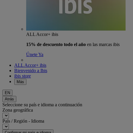
ALL Accor+ ibis
15% de descuento todo el año
en las marcas ibis
Únete Ya
ALL Accor+ ibis
Bienvenido a Ibis
ibis store
Más
EN
Atrás
Seleccione su país e idioma a continuación
Zona geográfica
País / Región - Idioma
Confirmar mi país e idioma