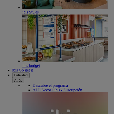
ibis Styles
ibis budget
ibis Go get it
Fidelidad
Atrás
Descubre el programa
ALL Accor+ ibis - Suscripción