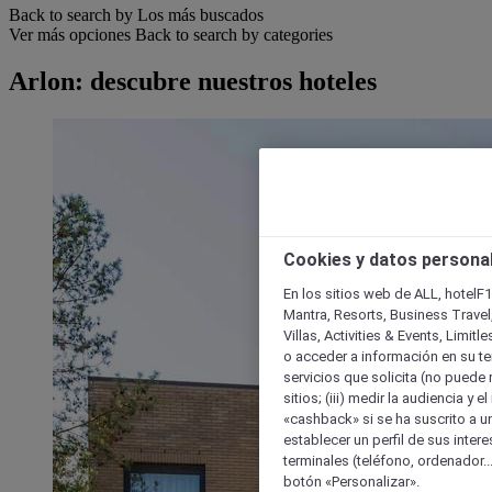
Back to search by Los más buscados
Ver más opciones
Back to search by categories
Arlon: descubre nuestros hoteles
Cookies y datos persona
En los sitios web de ALL, hotelF1
Mantra, Resorts, Business Travel
Villas, Activities & Events, Limit
o acceder a información en su ter
servicios que solicita (no puede 
sitios; (iii) medir la audiencia y 
«cashback» si se ha suscrito a uno
establecer un perfil de sus inter
terminales (teléfono, ordenador..
botón «Personalizar».