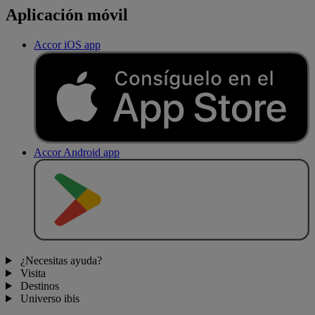
Aplicación móvil
Accor iOS app
Accor Android app
D
E
S
C
A
R
G
A
R
E
N
¿Necesitas ayuda?
Visita
Destinos
Universo ibis