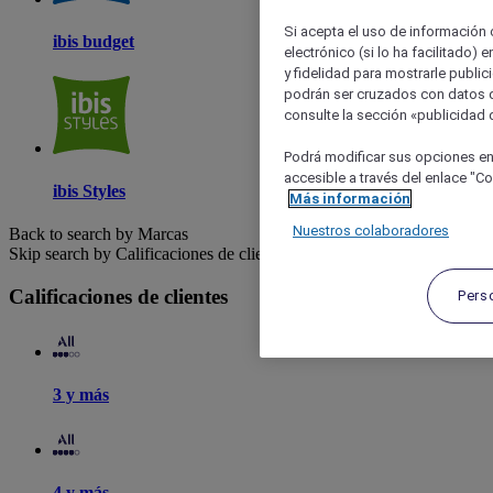
Si acepta el uso de información c
ibis budget
electrónico (si lo ha facilitado)
y fidelidad para mostrarle public
podrán ser cruzados con datos d
consulte la sección «publicidad d
Podrá modificar sus opciones en
accesible a través del enlace "Coo
ibis Styles
Más información
Nuestros colaboradores
Back to search by Marcas
Skip search by Calificaciones de clientes
Calificaciones de clientes
Pers
3 y más
4 y más