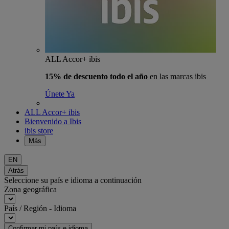
ALL Accor+ ibis
15% de descuento todo el año
en las marcas ibis
Únete Ya
ALL Accor+ ibis
Bienvenido a Ibis
ibis store
Más
EN
Atrás
Seleccione su país e idioma a continuación
Zona geográfica
País / Región - Idioma
Confirmar mi país e idioma