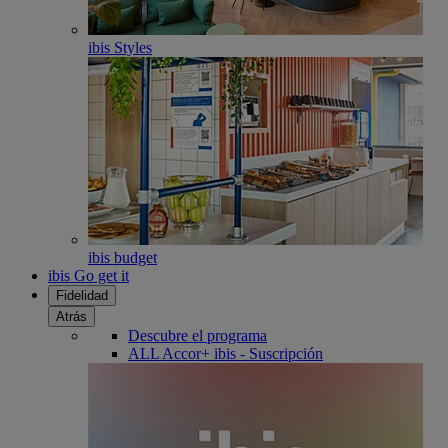
ibis Styles
ibis budget
ibis Go get it
Fidelidad
Atrás
Descubre el programa
ALL Accor+ ibis - Suscripción