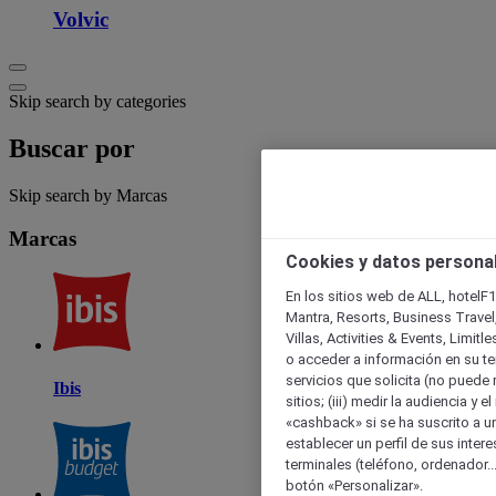
Volvic
Skip search by categories
Buscar por
Skip search by Marcas
Marcas
Cookies y datos persona
En los sitios web de ALL, hotelF1
Mantra, Resorts, Business Travel
Villas, Activities & Events, Limit
o acceder a información en su ter
servicios que solicita (no puede 
Ibis
sitios; (iii) medir la audiencia y 
«cashback» si se ha suscrito a uno
establecer un perfil de sus inter
terminales (teléfono, ordenador..
botón «Personalizar».