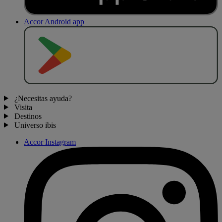
Accor Android app
D
E
S
C
A
R
G
A
R
E
N
¿Necesitas ayuda?
Visita
Destinos
Universo ibis
Accor Instagram