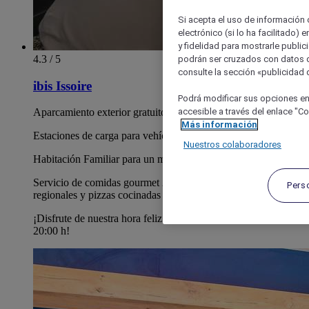
Si acepta el uso de información c
electrónico (si lo ha facilitado)
y fidelidad para mostrarle public
4.3 / 5
podrán ser cruzados con datos d
consulte la sección «publicidad d
ibis Issoire
Podrá modificar sus opciones en
accesible a través del enlace "Coo
Aparcamiento exterior gratuito y seguro.
Más información
Estaciones de carga para vehículos eléctricos cerca
Nuestros colaboradores
Habitación Familiar para un máximo 4 huéspedes
Servicio de comidas gourmet 24 h con especialidades
Pers
regionales y pizzas cocinadas en el hotel
¡Disfrute de nuestra hora feliz todos los jueves de 19:00 a
20:00 h!