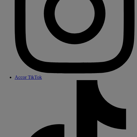
Accor TikTok