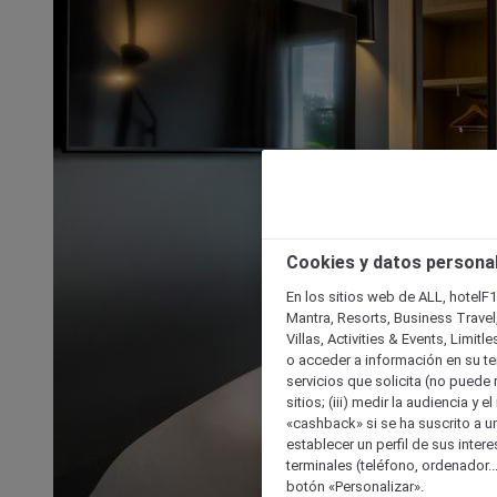
Cookies y datos persona
En los sitios web de ALL, hotelF1
Mantra, Resorts, Business Travel
Villas, Activities & Events, Limit
o acceder a información en su ter
servicios que solicita (no puede 
sitios; (iii) medir la audiencia y 
«cashback» si se ha suscrito a uno
establecer un perfil de sus inter
terminales (teléfono, ordenador..
botón «Personalizar».