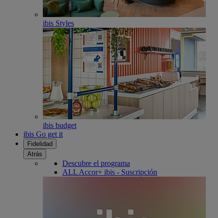
ibis Styles
ibis budget
ibis Go get it
Fidelidad
Atrás
Descubre el programa
ALL Accor+ ibis - Suscripción