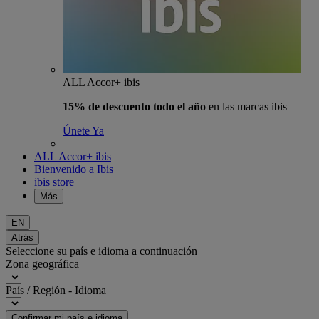
ALL Accor+ ibis
15% de descuento todo el año
en las marcas ibis
Únete Ya
ALL Accor+ ibis
Bienvenido a Ibis
ibis store
Más
EN
Atrás
Seleccione su país e idioma a continuación
Zona geográfica
País / Región - Idioma
Confirmar mi país e idioma