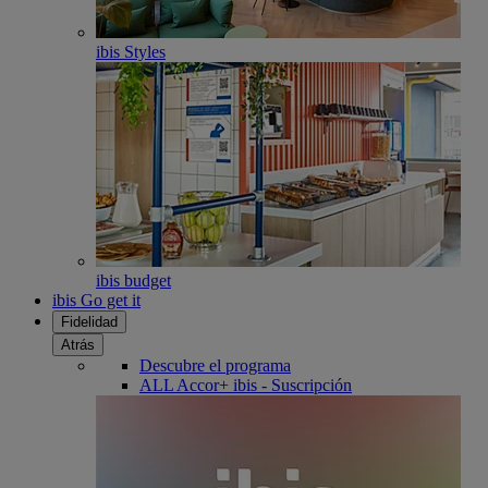
ibis Styles
ibis budget
ibis Go get it
Fidelidad
Atrás
Descubre el programa
ALL Accor+ ibis - Suscripción