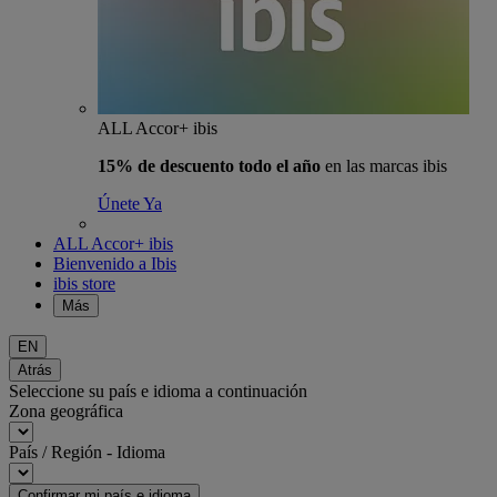
ALL Accor+ ibis
15% de descuento todo el año
en las marcas ibis
Únete Ya
ALL Accor+ ibis
Bienvenido a Ibis
ibis store
Más
EN
Atrás
Seleccione su país e idioma a continuación
Zona geográfica
País / Región - Idioma
Confirmar mi país e idioma