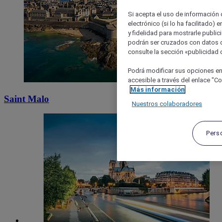
Si acepta el uso de información c
electrónico (si lo ha facilitado)
y fidelidad para mostrarle public
podrán ser cruzados con datos d
consulte la sección «publicidad d
Podrá modificar sus opciones en
accesible a través del enlace "Coo
Más información
Saint Malo
Nuestros colaboradores
Pers