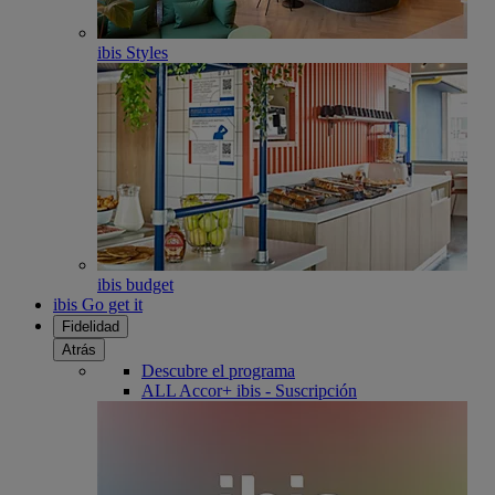
ibis Styles
ibis budget
ibis Go get it
Fidelidad
Atrás
Descubre el programa
ALL Accor+ ibis - Suscripción