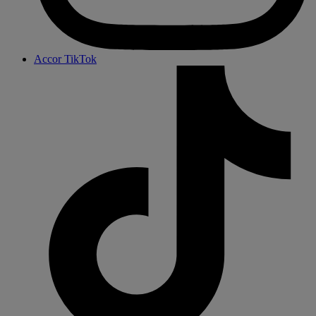
Accor TikTok