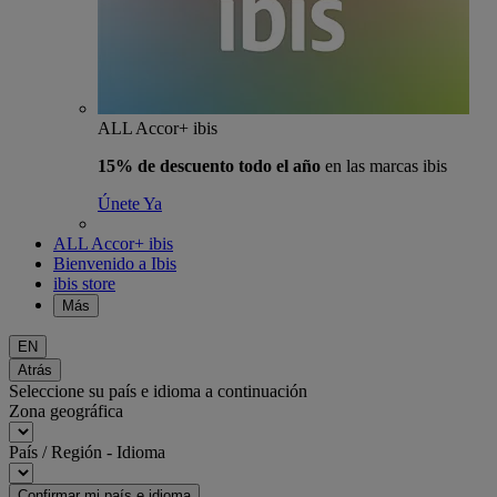
ALL Accor+ ibis
15% de descuento todo el año
en las marcas ibis
Únete Ya
ALL Accor+ ibis
Bienvenido a Ibis
ibis store
Más
EN
Atrás
Seleccione su país e idioma a continuación
Zona geográfica
País / Región - Idioma
Confirmar mi país e idioma