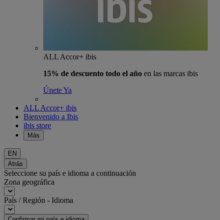
ALL Accor+ ibis
15% de descuento todo el año
en las marcas ibis
Únete Ya
ALL Accor+ ibis
Bienvenido a Ibis
ibis store
Más
EN
Atrás
Seleccione su país e idioma a continuación
Zona geográfica
País / Región - Idioma
Confirmar mi país e idioma