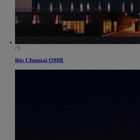
/ 5
ibis Chennai OMR