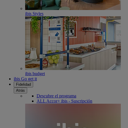
ibis Styles
ibis budget
ibis Go get it
Fidelidad
Atrás
Descubre el programa
ALL Accor+ ibis - Suscripción