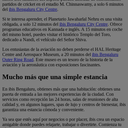
partidos de cricket en el estadio M. Chinnaswamy, a solo 6 minutos
del
ibis Bengaluru City Centre
.
Si te interesa aprender, el Planetario Jawaharlal Nehru es una visita
obligada, a solo 12 minutos del
ibis Bengaluru City Centre
. Ofrece
programas educativos en Kannada e inglés. A 15 minutos en coche
del mismo hotel, puedes visitar el histórico Templo del Toro,
dedicado a Nandi, el vehículo del Señor Shiva.
Los entusiastas de la aviación no deben perderse el HAL Heritage
Centre and Aerospace Museum, a 20 minutos del
ibis Bengaluru
Outer Ring Road
. Este museo es un tesoro de la historia de la
aviación y la aeronáutica con exposiciones fascinantes.
Mucho más que una simple estancia
En ibis Bengaluru, obtienes más que una habitación: obtienes una
puerta de entrada a las mejores experiencias de la ciudad. Con
servicios como recepción las 24 horas, salas de reuniones de alta
calidad y, en algunos lugares, spas de lujo y centros de bienestar, ibis
garantiza una estancia cómoda y conveniente.
Ya sea que estés aquí por negocios o por placer, ibis crea un espacio
amigable donde puedes relajarte, trabajar o divertirte. Comienza tu