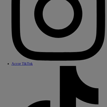
Accor TikTok