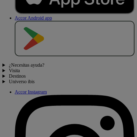
Accor Android app
D
E
S
C
A
R
G
A
R
E
N
¿Necesitas ayuda?
Visita
Destinos
Universo ibis
Accor Instagram