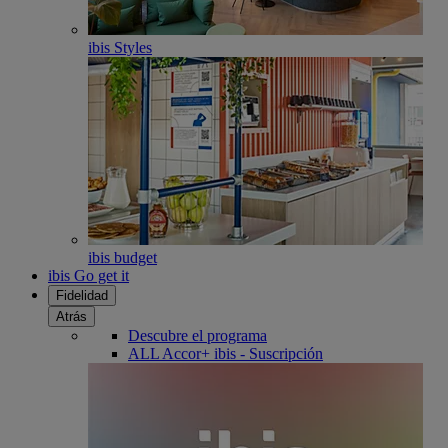
ibis Styles
ibis budget
ibis Go get it
Fidelidad
Atrás
Descubre el programa
ALL Accor+ ibis - Suscripción