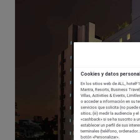
Cookies y datos persona
En los sitios web de ALL, hotelF1
Mantra, Resorts, Business Travel
Villas, Activities & Events, Limit
o acceder a información en su ter
servicios que solicita (no puede 
sitios; (iii) medir la audiencia y 
«cashback» si se ha suscrito a uno
establecer un perfil de sus inter
terminales (teléfono, ordenador..
botón «Personalizar».