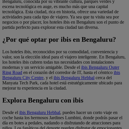
Bengaluru, conocida por su vibrante cultura, parques verdes y
escena tecnológica en auge, es mucho más que una capital
tecnológica. Esta ciudad, rica en historia, ofrece una variedad de
actividades para cada tipo de viajero. Ya sea que tu visita sea por
negocios o por placer, los hoteles ibis en Bengaluru son el punto de
partida perfecto para explorar esta ciudad tan diversa.
¿Por qué optar por ibis en Bengaluru?
Los hoteles ibis, reconocidos por su comodidad, conveniencia y
valor, son la elección ideal para el viajero inteligente. En Bengaluru,
los hoteles ibis cubren todas tus necesidades con instalaciones
modernas y un servicio amigable. Desde el
ibis Bengaluru Outer
Ring Road
en el corazón del corredor de IT, hasta el céntrico
ibis
Bengaluru City Centre
, y el
ibis Bengaluru Hebbal
cerca del
Manyata Tech Park, cada hotel está estratégicamente ubicado para
mejorar tu experiencia en la ciudad.
Explora Bengaluru con ibis
Desde el
ibis Bengaluru Hebbal
, puedes hacer un corto viaje en
coche hasta los hermosos Jardines Lumbini, donde podrás pasar el
día en botes a pedales, nadando o disfrutando de atracciones para
niños. Los fanáticos del deporte pueden disfrutar de emocionantes