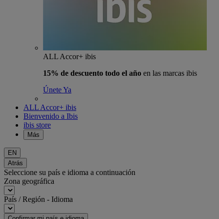
ALL Accor+ ibis
15% de descuento todo el año
en las marcas ibis
Únete Ya
ALL Accor+ ibis
Bienvenido a Ibis
ibis store
Más
EN
Atrás
Seleccione su país e idioma a continuación
Zona geográfica
País / Región - Idioma
Confirmar mi país e idioma