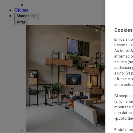
Ofertas
Marcas ibis
Atrás
Cookies
En los siti
Resorts, B
Activities 
información
solicita (n
audiencia y
a uno; (v) 
ofrecerle p
entre esto
Si acepta e
(si lo ha f
mostrarle 
con datos 
«publicidad
Podrá modi