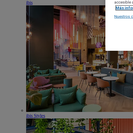
ibis
accesible a
Más inf
Nuestros 
ibis Styles