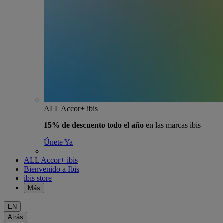
ALL Accor+ ibis
15% de descuento todo el año
en las marcas ibis
Únete Ya
ALL Accor+ ibis
Bienvenido a Ibis
ibis store
Más
EN
Atrás