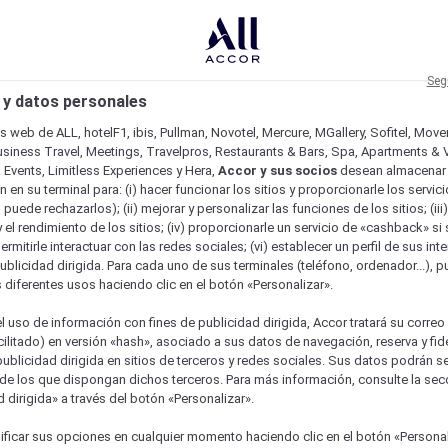
Seg
 y datos personales
os web de ALL, hotelF1, ibis, Pullman, Novotel, Mercure, MGallery, Sofitel, Mov
usiness Travel, Meetings, Travelpros, Restaurants & Bars, Spa, Apartments & Vi
& Events, Limitless Experiences y Hera,
Accor y sus socios
desean almacenar 
 en su terminal para: (i) hacer funcionar los sitios y proporcionarle los servic
o puede rechazarlos); (ii) mejorar y personalizar las funciones de los sitios; (iii
 el rendimiento de los sitios; (iv) proporcionarle un servicio de «cashback» si 
permitirle interactuar con las redes sociales; (vi) establecer un perfil de sus in
ublicidad dirigida. Para cada uno de sus terminales (teléfono, ordenador...), p
s diferentes usos haciendo clic en el botón «Personalizar».
l uso de información con fines de publicidad dirigida, Accor tratará su correo
acilitado) en versión «hash», asociado a sus datos de navegación, reserva y fid
publicidad dirigida en sitios de terceros y redes sociales. Sus datos podrán 
de los que dispongan dichos terceros. Para más información, consulte la sec
 dirigida» a través del botón «Personalizar».
ficar sus opciones en cualquier momento haciendo clic en el botón «Personal