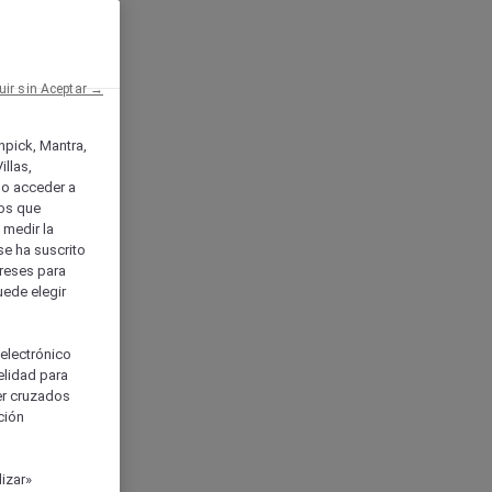
uir sin Aceptar →
enpick, Mantra,
llas,
o acceder a
ios que
) medir la
se ha suscrito
tereses para
uede elegir
 electrónico
elidad para
ser cruzados
ción
izar»