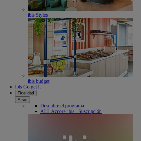
ibis Styles
ibis budget
ibis Go get it
Fidelidad
Atrás
Descubre el programa
ALL Accor+ ibis - Suscripción