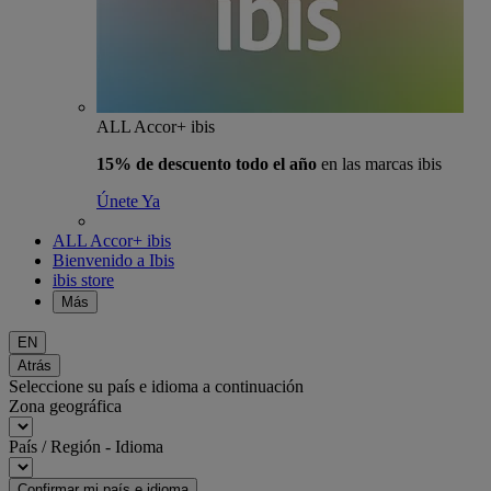
ALL Accor+ ibis
15% de descuento todo el año
en las marcas ibis
Únete Ya
ALL Accor+ ibis
Bienvenido a Ibis
ibis store
Más
EN
Atrás
Seleccione su país e idioma a continuación
Zona geográfica
País / Región - Idioma
Confirmar mi país e idioma