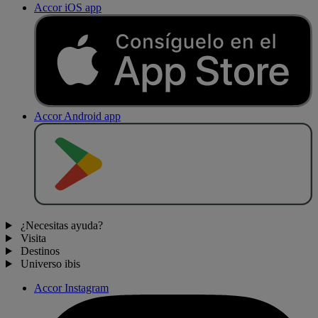
Accor iOS app
Accor Android app
D
E
S
C
A
R
G
A
R
E
N
¿Necesitas ayuda?
Visita
Destinos
Universo ibis
Accor Instagram