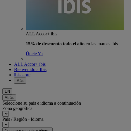
ALL Accor+ ibis
15% de descuento todo el año
en las marcas ibis
Únete Ya
ALL Accor+ ibis
Bienvenido a Ibis
ibis store
Más
EN
Atrás
Seleccione su país e idioma a continuación
Zona geográfica
País / Región - Idioma
Confirmar mi país e idioma