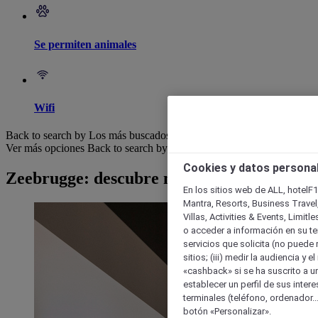
Se permiten animales
Wifi
Back to search by Los más buscados
Ver más opciones
Back to search by categories
Cookies y datos persona
Zeebrugge: descubre nuestros hoteles
En los sitios web de ALL, hotelF1
Mantra, Resorts, Business Travel
Villas, Activities & Events, Limit
o acceder a información en su ter
servicios que solicita (no puede 
sitios; (iii) medir la audiencia y 
«cashback» si se ha suscrito a uno
establecer un perfil de sus inter
terminales (teléfono, ordenador..
botón «Personalizar».