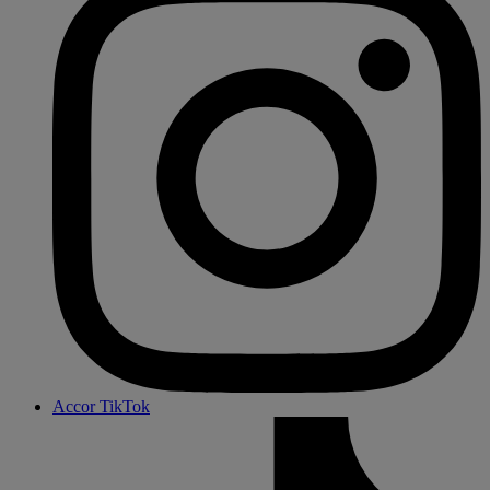
Accor TikTok