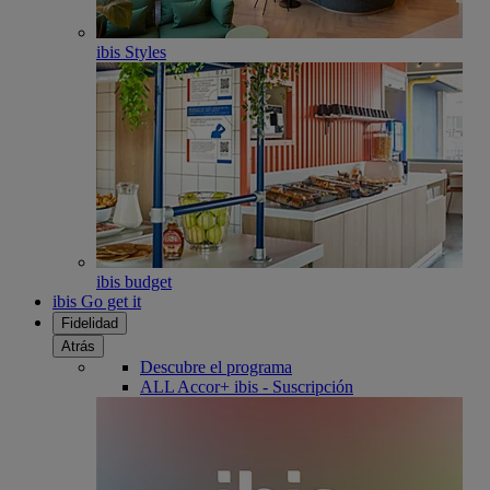
ibis Styles
ibis budget
ibis Go get it
Fidelidad
Atrás
Descubre el programa
ALL Accor+ ibis - Suscripción