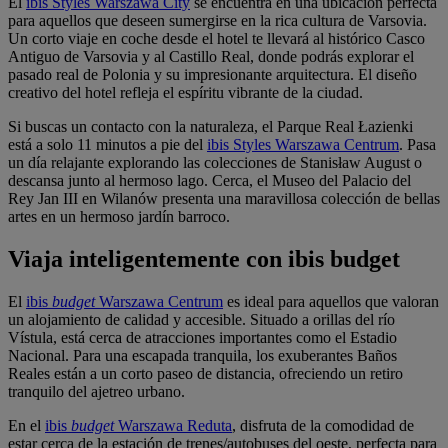
El
ibis Styles Warszawa City
se encuentra en una ubicación perfecta
para aquellos que deseen sumergirse en la rica cultura de Varsovia.
Un corto viaje en coche desde el hotel te llevará al histórico Casco
Antiguo de Varsovia y al Castillo Real, donde podrás explorar el
pasado real de Polonia y su impresionante arquitectura. El diseño
creativo del hotel refleja el espíritu vibrante de la ciudad.
Si buscas un contacto con la naturaleza, el Parque Real Łazienki
está a solo 11 minutos a pie del
ibis Styles Warszawa Centrum
. Pasa
un día relajante explorando las colecciones de Stanisław August o
descansa junto al hermoso lago. Cerca, el Museo del Palacio del
Rey Jan III en Wilanów presenta una maravillosa colección de bellas
artes en un hermoso jardín barroco.
Viaja inteligentemente con ibis budget
El
ibis
budget
Warszawa Centrum
es ideal para aquellos que valoran
un alojamiento de calidad y accesible. Situado a orillas del río
Vístula, está cerca de atracciones importantes como el Estadio
Nacional. Para una escapada tranquila, los exuberantes Baños
Reales están a un corto paseo de distancia, ofreciendo un retiro
tranquilo del ajetreo urbano.
En el
ibis
budget
Warszawa Reduta
, disfruta de la comodidad de
estar cerca de la estación de trenes/autobuses del oeste, perfecta para