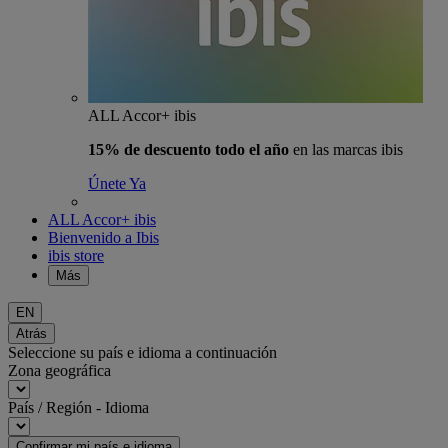
ALL Accor+ ibis
15% de descuento todo el año
en las marcas ibis
Únete Ya
ALL Accor+ ibis
Bienvenido a Ibis
ibis store
Más
EN
Atrás
Seleccione su país e idioma a continuación
Zona geográfica
País / Región - Idioma
Confirmar mi país e idioma