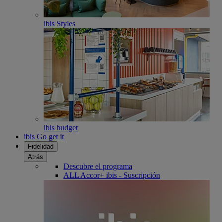
ibis Styles
ibis budget
ibis Go get it
Fidelidad
Atrás
Descubre el programa
ALL Accor+ ibis - Suscripción