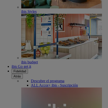
ibis Styles
ibis budget
ibis Go get it
Fidelidad
Atrás
Descubre el programa
ALL Accor+ ibis - Suscripción