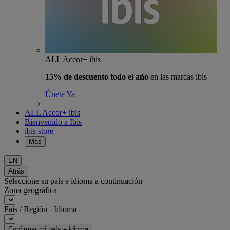
ALL Accor+ ibis
15% de descuento todo el año
en las marcas ibis
Únete Ya
ALL Accor+ ibis
Bienvenido a Ibis
ibis store
Más
EN
Atrás
Seleccione su país e idioma a continuación
Zona geográfica
País / Región - Idioma
Confirmar mi país e idioma