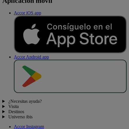
Aplicación móvil
Accor iOS app
Accor Android app
D
E
S
C
A
R
G
A
R
E
N
¿Necesitas ayuda?
Visita
Destinos
Universo ibis
Accor Instagram