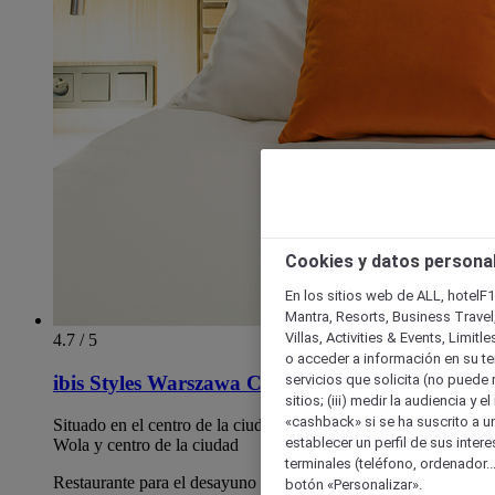
Cookies y datos persona
En los sitios web de ALL, hotelF1
Mantra, Resorts, Business Travel
Villas, Activities & Events, Limit
4.7 / 5
o acceder a información en su ter
servicios que solicita (no puede 
ibis Styles Warszawa City
sitios; (iii) medir la audiencia y 
«cashback» si se ha suscrito a uno
Situado en el centro de la ciudad, en la frontera del histórico
establecer un perfil de sus inter
Wola y centro de la ciudad
terminales (teléfono, ordenador..
Restaurante para el desayuno con un mirador y un bar en el
botón «Personalizar».