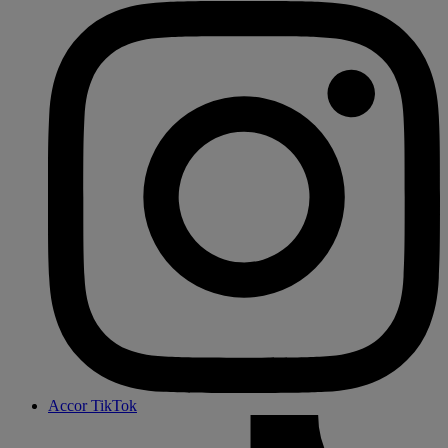
Accor TikTok