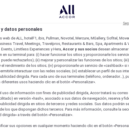
Seg
 y datos personales
os web de ALL, hotelF1, ibis, Pullman, Novotel, Mercure, MGallery, Sofitel, Mov
usiness Travel, Meetings, Travelpros, Restaurants & Bars, Spa, Apartments & Vi
& Events, Limitless Experiences y Hera,
Accor y sus socios
desean almacenar 
 en su terminal para: (i) hacer funcionar los sitios y proporcionarle los servic
o puede rechazarlos); (ii) mejorar y personalizar las funciones de los sitios; (iii
 el rendimiento de los sitios; (iv) proporcionarle un servicio de «cashback» si 
permitirle interactuar con las redes sociales; (vi) establecer un perfil de sus in
ublicidad dirigida. Para cada uno de sus terminales (teléfono, ordenador...), p
s diferentes usos haciendo clic en el botón «Personalizar».
l uso de información con fines de publicidad dirigida, Accor tratará su correo
acilitado) en versión «hash», asociado a sus datos de navegación, reserva y fid
publicidad dirigida en sitios de terceros y redes sociales. Sus datos podrán 
de los que dispongan dichos terceros. Para más información, consulte la sec
 dirigida» a través del botón «Personalizar».
ficar sus opciones en cualquier momento haciendo clic en el botón «Personal