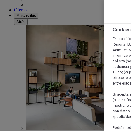
Ofertas
Marcas ibis
Atrás
Cookies
En los siti
Resorts, B
Activities 
información
solicita (n
audiencia y
a uno; (v) 
ofrecerle p
entre esto
Si acepta e
(si lo ha f
mostrarle 
con datos 
«publicidad
Podrá modi