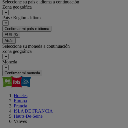
Seleccione su país e idioma a continuación
Zona geográfica
País / Región - Idioma
Confirmar mi país e idioma
EUR
(€)
Atrás
Seleccione su moneda a continuación
Zona geográfica
Moneda
Confirmar mi moneda
Hoteles
Europa
Francia
ISLA DE FRANCIA
Hauts-De-Seine
Vanves