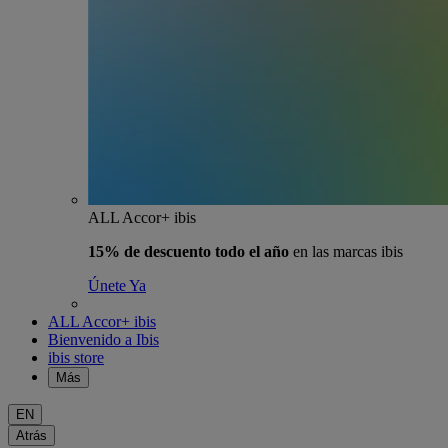
ALL Accor+ ibis
15% de descuento todo el año
en las marcas ibis
Únete Ya
ALL Accor+ ibis
Bienvenido a Ibis
ibis store
Más
EN
Atrás