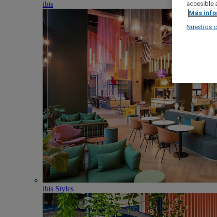
ibis
accesible a
Más inf
Nuestros 
ibis Styles