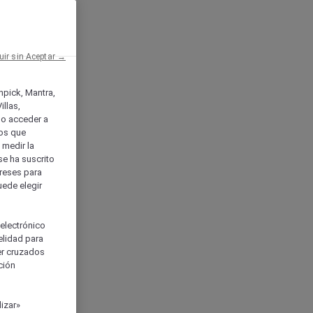
uir sin Aceptar →
enpick, Mantra,
llas,
o acceder a
ios que
) medir la
se ha suscrito
tereses para
uede elegir
 electrónico
elidad para
ser cruzados
ción
izar»