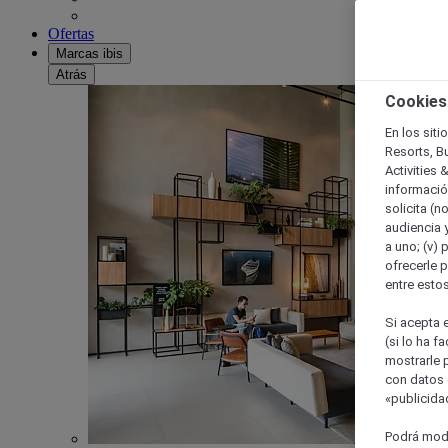
Ofertas
Marcas ibis
Atrás
Cookies
En los siti
Resorts, B
Activities 
información
solicita (n
audiencia y
a uno; (v) 
ofrecerle p
entre esto
Si acepta e
(si lo ha f
mostrarle 
con datos 
«publicidad
Podrá modi