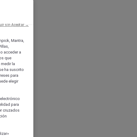
uir sin Aceptar →
enpick, Mantra,
llas,
o acceder a
ios que
) medir la
se ha suscrito
tereses para
uede elegir
 electrónico
elidad para
ser cruzados
ción
izar»