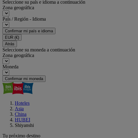
Seleccione su país e idioma a continuación
Zona geográfica
País / Región - Idioma
Confirmar mi país e idioma
EUR
(€)
Atrás
Seleccione su moneda a continuación
Zona geográfica
Moneda
Confirmar mi moneda
Hoteles
Asia
China
HUBEI
Shiyanshi
Tu próximo destino