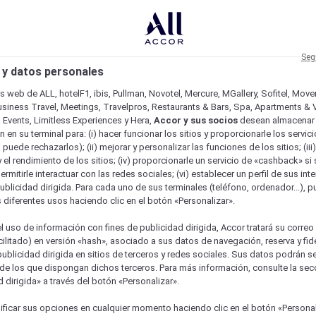
Seg
 y datos personales
os web de ALL, hotelF1, ibis, Pullman, Novotel, Mercure, MGallery, Sofitel, Mov
usiness Travel, Meetings, Travelpros, Restaurants & Bars, Spa, Apartments & Vi
& Events, Limitless Experiences y Hera,
Accor y sus socios
desean almacenar 
 en su terminal para: (i) hacer funcionar los sitios y proporcionarle los servic
o puede rechazarlos); (ii) mejorar y personalizar las funciones de los sitios; (iii
 el rendimiento de los sitios; (iv) proporcionarle un servicio de «cashback» si 
permitirle interactuar con las redes sociales; (vi) establecer un perfil de sus in
ublicidad dirigida. Para cada uno de sus terminales (teléfono, ordenador...), p
s diferentes usos haciendo clic en el botón «Personalizar».
l uso de información con fines de publicidad dirigida, Accor tratará su correo
acilitado) en versión «hash», asociado a sus datos de navegación, reserva y fid
publicidad dirigida en sitios de terceros y redes sociales. Sus datos podrán 
de los que dispongan dichos terceros. Para más información, consulte la sec
 dirigida» a través del botón «Personalizar».
ficar sus opciones en cualquier momento haciendo clic en el botón «Personal