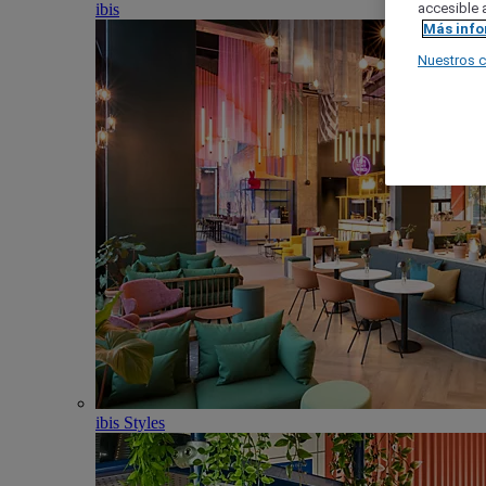
ibis
accesible a
Más inf
Nuestros 
ibis Styles