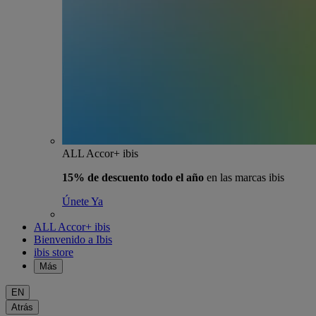
ALL Accor+ ibis
15% de descuento todo el año
en las marcas ibis
Únete Ya
ALL Accor+ ibis
Bienvenido a Ibis
ibis store
Más
EN
Atrás