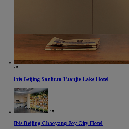
/ 5
ibis Beijing Sanlitun Tuanjie Lake Hotel
/ 5
Ibis Beijing Chaoyang Joy City Hotel