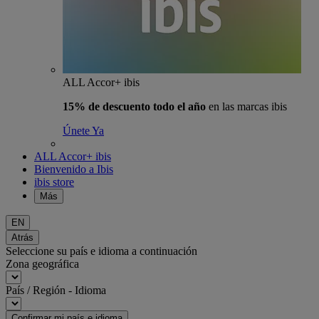
ALL Accor+ ibis
15% de descuento todo el año
en las marcas ibis
Únete Ya
ALL Accor+ ibis
Bienvenido a Ibis
ibis store
Más
EN
Atrás
Seleccione su país e idioma a continuación
Zona geográfica
País / Región - Idioma
Confirmar mi país e idioma