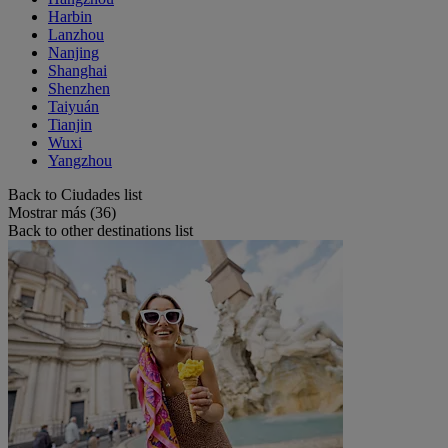
Harbin
Lanzhou
Nanjing
Shanghai
Shenzhen
Taiyuán
Tianjin
Wuxi
Yangzhou
Back to Ciudades list
Mostrar más (36)
Back to other destinations list