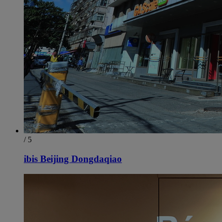
/ 5
ibis Beijing Dongdaqiao