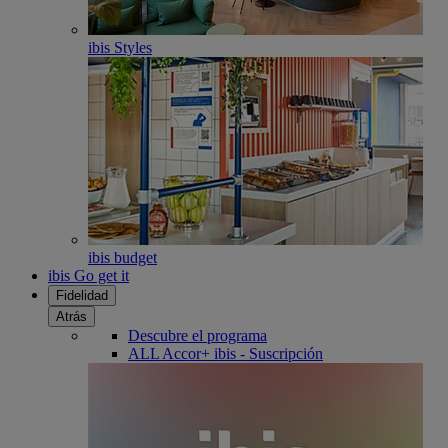
ibis Styles
ibis budget
ibis Go get it
Fidelidad
Atrás
Descubre el programa
ALL Accor+ ibis - Suscripción