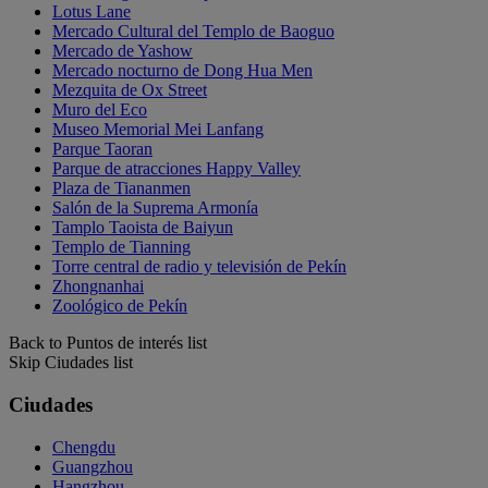
Lotus Lane
Mercado Cultural del Templo de Baoguo
Mercado de Yashow
Mercado nocturno de Dong Hua Men
Mezquita de Ox Street
Muro del Eco
Museo Memorial Mei Lanfang
Parque Taoran
Parque de atracciones Happy Valley
Plaza de Tiananmen
Salón de la Suprema Armonía
Tamplo Taoista de Baiyun
Templo de Tianning
Torre central de radio y televisión de Pekín
Zhongnanhai
Zoológico de Pekín
Back to Puntos de interés list
Skip Ciudades list
Ciudades
Chengdu
Guangzhou
Hangzhou