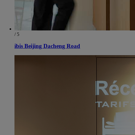
/ 5
ibis Beijing Dacheng Road