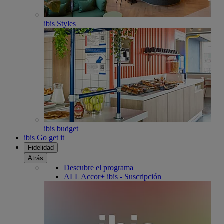
ibis Styles
ibis budget
ibis Go get it
Fidelidad
Atrás
Descubre el programa
ALL Accor+ ibis - Suscripción