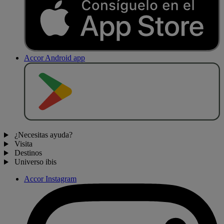
Accor Android app
D
E
S
C
A
R
G
A
R
E
N
¿Necesitas ayuda?
Visita
Destinos
Universo ibis
Accor Instagram