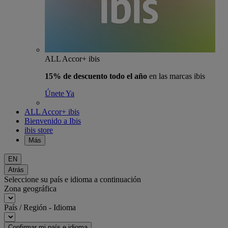
ALL Accor+ ibis
15% de descuento todo el año
en las marcas ibis
Únete Ya
ALL Accor+ ibis
Bienvenido a Ibis
ibis store
Más
EN
Atrás
Seleccione su país e idioma a continuación
Zona geográfica
País / Región - Idioma
Confirmar mi país e idioma