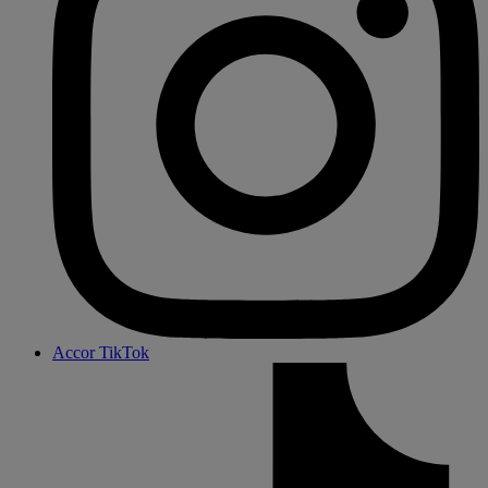
Accor TikTok