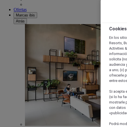
Ofertas
Marcas ibis
Atrás
Cookies
En los siti
Resorts, B
Activities 
información
solicita (n
audiencia y
a uno; (v) 
ofrecerle p
entre esto
Si acepta e
(si lo ha f
mostrarle 
con datos 
«publicidad
Podrá modi