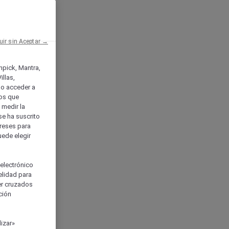
uir sin Aceptar →
enpick, Mantra,
llas,
o acceder a
ios que
) medir la
se ha suscrito
tereses para
uede elegir
 electrónico
elidad para
ser cruzados
ción
izar»