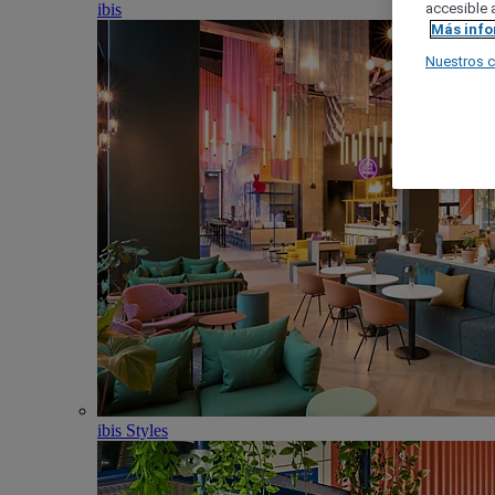
ibis
accesible a
Más inf
Nuestros 
ibis Styles