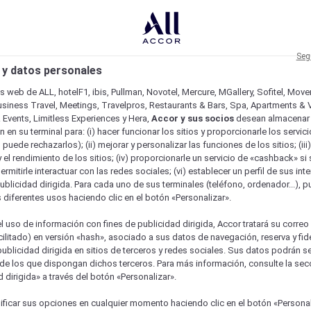
Seg
 y datos personales
os web de ALL, hotelF1, ibis, Pullman, Novotel, Mercure, MGallery, Sofitel, Mov
usiness Travel, Meetings, Travelpros, Restaurants & Bars, Spa, Apartments & Vi
& Events, Limitless Experiences y Hera,
Accor y sus socios
desean almacenar 
 en su terminal para: (i) hacer funcionar los sitios y proporcionarle los servic
o puede rechazarlos); (ii) mejorar y personalizar las funciones de los sitios; (iii
 el rendimiento de los sitios; (iv) proporcionarle un servicio de «cashback» si 
permitirle interactuar con las redes sociales; (vi) establecer un perfil de sus in
ublicidad dirigida. Para cada uno de sus terminales (teléfono, ordenador...), p
s diferentes usos haciendo clic en el botón «Personalizar».
l uso de información con fines de publicidad dirigida, Accor tratará su correo
acilitado) en versión «hash», asociado a sus datos de navegación, reserva y fid
publicidad dirigida en sitios de terceros y redes sociales. Sus datos podrán 
de los que dispongan dichos terceros. Para más información, consulte la sec
 dirigida» a través del botón «Personalizar».
ficar sus opciones en cualquier momento haciendo clic en el botón «Personal