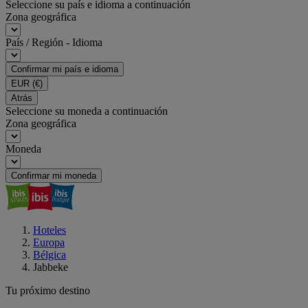
Seleccione su país e idioma a continuación
Zona geográfica
País / Región - Idioma
Confirmar mi país e idioma
EUR
(€)
Atrás
Seleccione su moneda a continuación
Zona geográfica
Moneda
Confirmar mi moneda
Hoteles
Europa
Bélgica
Jabbeke
Tu próximo destino