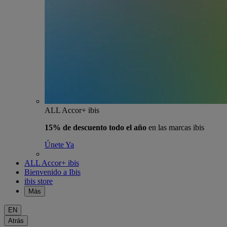
ALL Accor+ ibis
15% de descuento todo el año
en las marcas ibis
Únete Ya
ALL Accor+ ibis
Bienvenido a Ibis
ibis store
Más
EN
Atrás