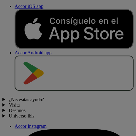
Accor iOS app
Accor Android app
D
E
S
C
A
R
G
A
R
E
N
¿Necesitas ayuda?
Visita
Destinos
Universo ibis
Accor Instagram