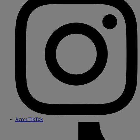
Accor TikTok