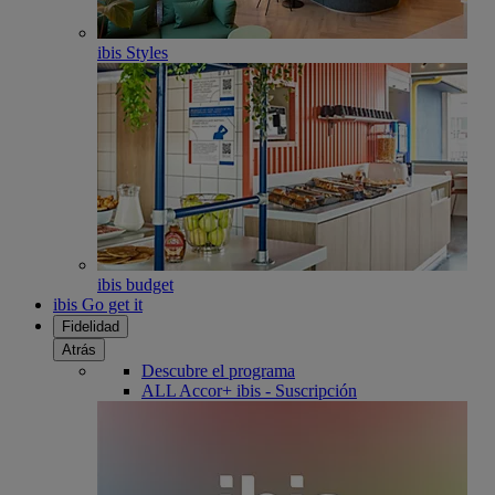
ibis Styles
ibis budget
ibis Go get it
Fidelidad
Atrás
Descubre el programa
ALL Accor+ ibis - Suscripción