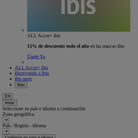
ALL Accor+ ibis
15% de descuento todo el año
en las marcas ibis
Únete Ya
ALL Accor+ ibis
Bienvenido a Ibis
ibis store
Más
EN
Atrás
Seleccione su país e idioma a continuación
Zona geográfica
País / Región - Idioma
Confirmar mi país e idioma