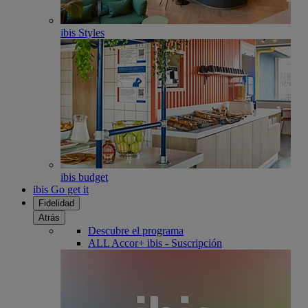
ibis Styles
ibis budget
ibis Go get it
Fidelidad
Atrás
Descubre el programa
ALL Accor+ ibis - Suscripción