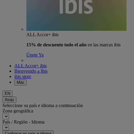
ALL Accor+ ibis
15% de descuento todo el año
en las marcas ibis
Únete Ya
ALL Accor+ ibis
Bienvenido a Ibis
ibis store
Más
EN
Atrás
Seleccione su país e idioma a continuación
Zona geográfica
País / Región - Idioma
Confirmar mi país e idioma