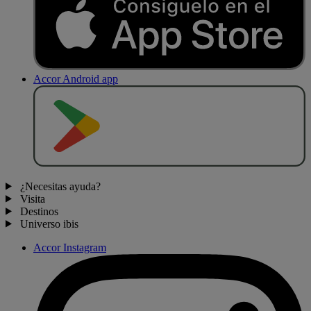
Accor Android app
D
E
S
C
A
R
G
A
R
E
N
¿Necesitas ayuda?
Visita
Destinos
Universo ibis
Accor Instagram