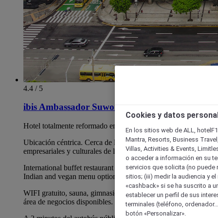
4.4 / 5
ibis Ambassador Suwon
Cookies y datos persona
Hotel totalmente reformado en 2021.
En los sitios web de ALL, hotelF1
Mantra, Resorts, Business Travel
Ubicación céntrica. Cerca de los principales núcleos
Villas, Activities & Events, Limit
empresariales y culturales de la ciudad.
o acceder a información en su ter
servicios que solicita (no puede 
International buffet restaurant with private meeting rooms,
Indian and vegan menu options.
sitios; (iii) medir la audiencia y 
«cashback» si se ha suscrito a uno
WIFI gratuito, sauna, gimnasio, tienda libre de impuestos y
establecer un perfil de sus inter
área de negocios disponibles.
terminales (teléfono, ordenador..
botón «Personalizar».