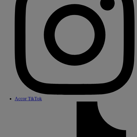
Accor TikTok