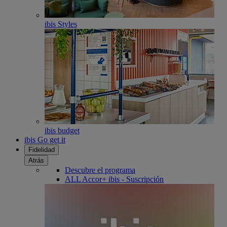
ibis Styles
ibis budget
ibis Go get it
Fidelidad
Atrás
Descubre el programa
ALL Accor+ ibis - Suscripción