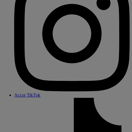
Accor TikTok