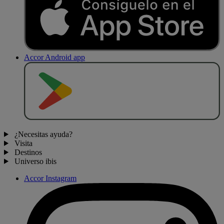
Accor Android app
D
E
S
C
A
R
G
A
R
E
N
¿Necesitas ayuda?
Visita
Destinos
Universo ibis
Accor Instagram