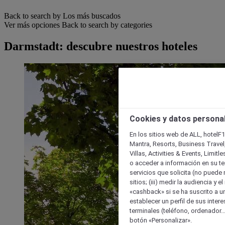
Back to search by Los más buscados
Ver más opciones
Back to search by categories
Darmstadt: descubre nuestros hoteles
Cookies y datos persona
En los sitios web de ALL, hotelF1
Mantra, Resorts, Business Travel
Villas, Activities & Events, Limit
o acceder a información en su ter
servicios que solicita (no puede 
sitios; (iii) medir la audiencia y 
«cashback» si se ha suscrito a uno
establecer un perfil de sus inter
terminales (teléfono, ordenador..
botón «Personalizar».