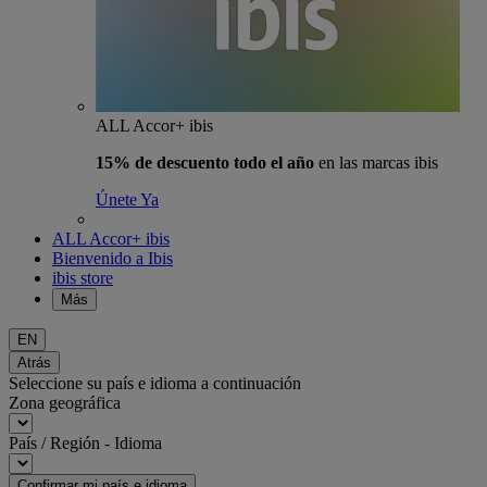
ALL Accor+ ibis
15% de descuento todo el año
en las marcas ibis
Únete Ya
ALL Accor+ ibis
Bienvenido a Ibis
ibis store
Más
EN
Atrás
Seleccione su país e idioma a continuación
Zona geográfica
País / Región - Idioma
Confirmar mi país e idioma