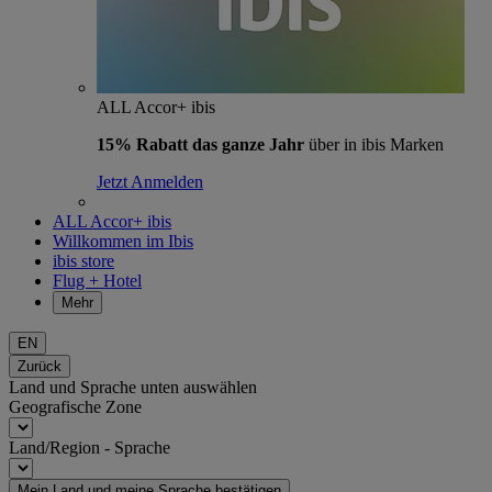
ALL Accor+ ibis
15% Rabatt das ganze Jahr
über in ibis Marken
Jetzt Anmelden
ALL Accor+ ibis
Willkommen im Ibis
ibis store
Flug + Hotel
Mehr
EN
Zurück
Land und Sprache unten auswählen
Geografische Zone
Land/Region - Sprache
Mein Land und meine Sprache bestätigen