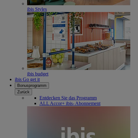
ibis Styles
ibis budget
ibis Go get it
Bonusprogramm
Zurück
Entdecken Sie das Programm
ALL Accor+ ibis- Abonnement