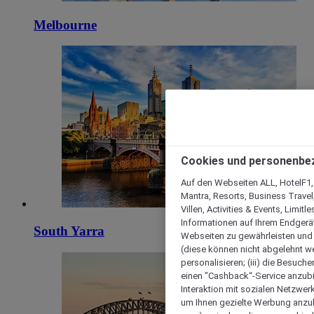
Melbourne
Cookies und personenbe
Auf den Webseiten ALL, HotelF1, I
Mantra, Resorts, Business Travel
Villen, Activities & Events, Limit
Informationen auf Ihrem Endgerät
South Yarra
Webseiten zu gewährleisten und I
(diese können nicht abgelehnt we
personalisieren; (iii) die Besuch
einen "Cashback“-Service anzubie
Interaktion mit sozialen Netzwerke
um Ihnen gezielte Werbung anzub