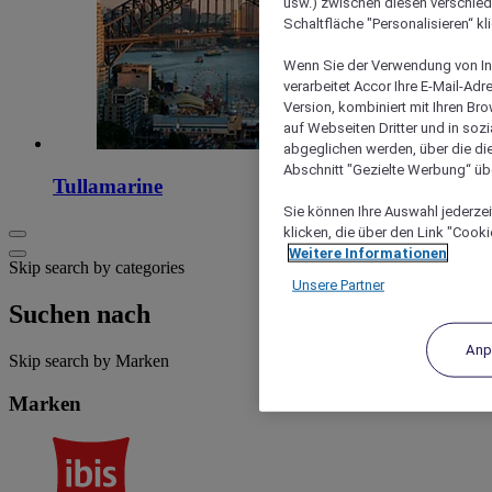
usw.) zwischen diesen verschie
Schaltfläche "Personalisieren“ kl
Wenn Sie der Verwendung von In
verarbeitet Accor Ihre E-Mail-Ad
Version, kombiniert mit Ihren B
auf Webseiten Dritter und in soz
abgeglichen werden, über die die
Abschnitt "Gezielte Werbung“ übe
Tullamarine
Sie können Ihre Auswahl jederzei
klicken, die über den Link "Cooki
Weitere Informationen
Skip search by categories
Unsere Partner
Suchen nach
Anp
Skip search by Marken
Marken