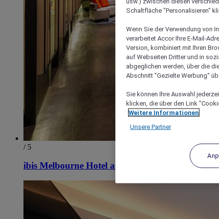
usw.) zwischen diesen verschie
Schaltfläche "Personalisieren“ kl
Wenn Sie der Verwendung von In
verarbeitet Accor Ihre E-Mail-Ad
Version, kombiniert mit Ihren B
auf Webseiten Dritter und in soz
abgeglichen werden, über die die
Abschnitt "Gezielte Werbung“ übe
Sie können Ihre Auswahl jederzei
klicken, die über den Link "Cooki
Weitere Informationen
Unsere Partner
/ 5
Anp
ibis Melbourne Hotel and Apartments