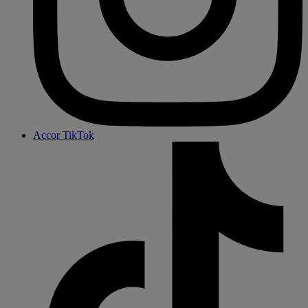
Accor TikTok