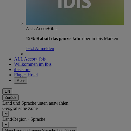
ALL Accor+ ibis
15% Rabatt das ganze Jahr
über in ibis Marken
Jetzt Anmelden
ALL Accor+ ibis
Willkommen im Ibis
ibis store
Flug + Hotel
Mehr
EN
Zurück
Land und Sprache unten auswählen
Geografische Zone
Land/Region - Sprache
Mein Land und meine Sprache bestätigen