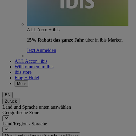
ALL Accor+ ibis
15% Rabatt das ganze Jahr
über in ibis Marken
Jetzt Anmelden
ALL Accor+ ibis
Willkommen im Ibis
ibis store
Flug + Hotel
Mehr
EN
Zurück
Land und Sprache unten auswählen
Geografische Zone
Land/Region - Sprache
Mein Land und meine Sprache bestätigen