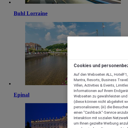
Buhl Lorraine
Cookies und personenbe
Auf den Webseiten ALL, HotelF1, I
Mantra, Resorts, Business Travel
Villen, Activities & Events, Limit
Informationen auf Ihrem Endgerät
Epinal
Webseiten zu gewährleisten und I
(diese können nicht abgelehnt we
personalisieren; (iii) die Besuch
einen "Cashback“-Service anzubie
Interaktion mit sozialen Netzwerke
um Ihnen gezielte Werbung anzub