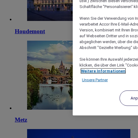
usw.) zwischen diesen verschie
Schaltfläche "Personalisieren“ kl
Wenn Sie der Verwendung von In
verarbeitet Accor Ihre E-Mail-Ad
Version, kombiniert mit Ihren B
Houdemont
auf Webseiten Dritter und in soz
abgeglichen werden, über die die
Abschnitt "Gezielte Werbung“ übe
Sie können Ihre Auswahl jederzei
klicken, die über den Link "Cooki
Weitere Informationen
Unsere Partner
Anp
Metz