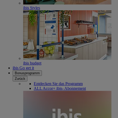
ibis Styles
ibis budget
ibis Go get it
Bonusprogramm
Zurück
Entdecken Sie das Programm
ALL Accor+ ibis- Abonnement