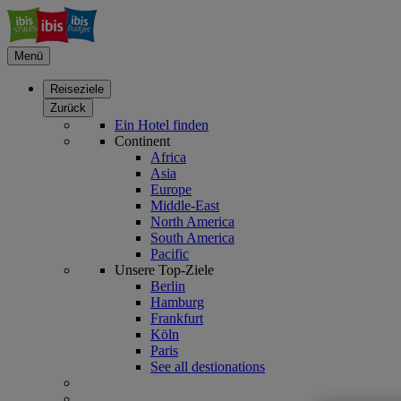
Menü
Reiseziele
Zurück
Ein Hotel finden
Continent
Africa
Asia
Europe
Middle-East
North America
South America
Pacific
Unsere Top-Ziele
Berlin
Hamburg
Frankfurt
Köln
Paris
See all destionations