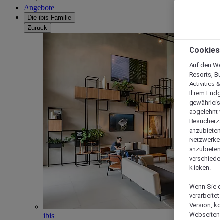
Angebote
Die ibis Familie
Zurück
Cookies
Auf den We
Resorts, B
Activities 
Ihrem Endg
gewährleis
abgelehnt w
Besucherza
anzubieten,
Netzwerken 
anzubieten
verschiede
klicken.
Wenn Sie d
verarbeite
Version, k
Webseiten 
ibis