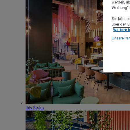
werden, üb
Werbung“ ü
Sie können 
über den L
Weitere 
Unsere Par
ibis Styles