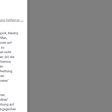
ng fortfahren →
npick, Mantra,
llen,
onen auf
 zu
en nicht
; (iii) die
-Service
len
e Werbung
sen
ieren“
men,
shten“
erbung auf
abgeglichen