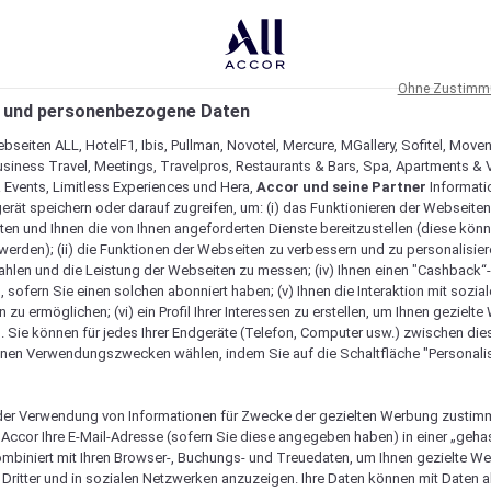
Ohne Zustimmu
 und personenbezogene Daten
bseiten ALL, HotelF1, Ibis, Pullman, Novotel, Mercure, MGallery, Sofitel, Move
usiness Travel, Meetings, Travelpros, Restaurants & Bars, Spa, Apartments & Vi
& Events, Limitless Experiences und Hera,
Accor und seine Partner
Informati
erät speichern oder darauf zugreifen, um: (i) das Funktionieren der Webseiten
ten und Ihnen die von Ihnen angeforderten Dienste bereitzustellen (diese könn
erden); (ii) die Funktionen der Webseiten zu verbessern und zu personalisieren
hlen und die Leistung der Webseiten zu messen; (iv) Ihnen einen "Cashback“
 sofern Sie einen solchen abonniert haben; (v) Ihnen die Interaktion mit sozia
zu ermöglichen; (vi) ein Profil Ihrer Interessen zu erstellen, um Ihnen gezielt
. Sie können für jedes Ihrer Endgeräte (Telefon, Computer usw.) zwischen die
nen Verwendungszwecken wählen, indem Sie auf die Schaltfläche "Personalis
er Verwendung von Informationen für Zwecke der gezielten Werbung zustim
t Accor Ihre E-Mail-Adresse (sofern Sie diese angegeben haben) in einer „geha
ombiniert mit Ihren Browser-, Buchungs- und Treuedaten, um Ihnen gezielte W
Dritter und in sozialen Netzwerken anzuzeigen. Ihre Daten können mit Daten 