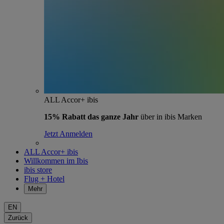
ALL Accor+ ibis
15% Rabatt das ganze Jahr
über in ibis Marken
Jetzt Anmelden
ALL Accor+ ibis
Willkommen im Ibis
ibis store
Flug + Hotel
Mehr
EN
Zurück