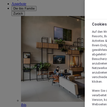
Angebote
Die ibis Familie
Zurück
Cookies
Auf den We
Resorts, B
Activities 
Ihrem Endg
gewährleis
abgelehnt w
Besucherza
anzubieten,
Netzwerken 
anzubieten
verschiede
klicken.
Wenn Sie d
verarbeite
Version, k
Webseiten 
ibis