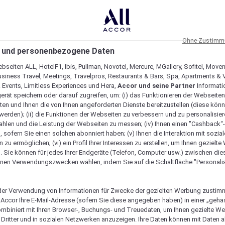
Ohne Zustimmu
 und personenbezogene Daten
bseiten ALL, HotelF1, Ibis, Pullman, Novotel, Mercure, MGallery, Sofitel, Move
usiness Travel, Meetings, Travelpros, Restaurants & Bars, Spa, Apartments & Vi
& Events, Limitless Experiences und Hera,
Accor und seine Partner
Informati
erät speichern oder darauf zugreifen, um: (i) das Funktionieren der Webseiten
ten und Ihnen die von Ihnen angeforderten Dienste bereitzustellen (diese könn
erden); (ii) die Funktionen der Webseiten zu verbessern und zu personalisieren
hlen und die Leistung der Webseiten zu messen; (iv) Ihnen einen "Cashback“
 sofern Sie einen solchen abonniert haben; (v) Ihnen die Interaktion mit sozia
zu ermöglichen; (vi) ein Profil Ihrer Interessen zu erstellen, um Ihnen gezielt
. Sie können für jedes Ihrer Endgeräte (Telefon, Computer usw.) zwischen die
nen Verwendungszwecken wählen, indem Sie auf die Schaltfläche "Personalis
er Verwendung von Informationen für Zwecke der gezielten Werbung zustim
t Accor Ihre E-Mail-Adresse (sofern Sie diese angegeben haben) in einer „geha
ombiniert mit Ihren Browser-, Buchungs- und Treuedaten, um Ihnen gezielte W
Dritter und in sozialen Netzwerken anzuzeigen. Ihre Daten können mit Daten 