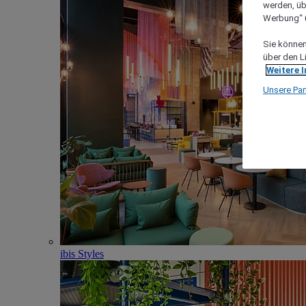
werden, üb
Werbung“ ü
Sie können 
über den L
Weitere 
Unsere Par
ibis Styles