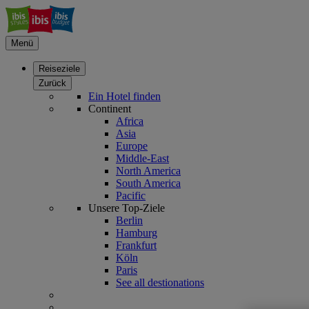
Menü
Reiseziele
Zurück
Ein Hotel finden
Continent
Africa
Asia
Europe
Middle-East
North America
South America
Pacific
Unsere Top-Ziele
Berlin
Hamburg
Frankfurt
Köln
Paris
See all destionations