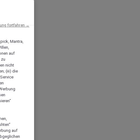
ng fortfahren →
npick, Mantra,
llen,
onen auf
 zu
en nicht
; (iii) die
-Service
len
e Werbung
sen
ieren“
men,
shten“
erbung auf
abgeglichen