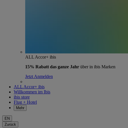
ALL Accor+ ibis
15% Rabatt das ganze Jahr
über in ibis Marken
Jetzt Anmelden
ALL Accor+ ibis
Willkommen im Ibis
ibis store
Flug + Hotel
Mehr
EN
Zurück