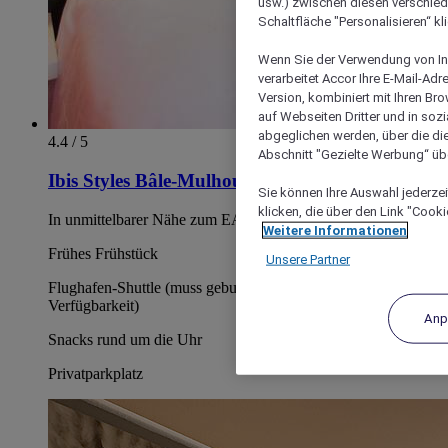
usw.) zwischen diesen verschie
Schaltfläche "Personalisieren“ kl
Wenn Sie der Verwendung von In
verarbeitet Accor Ihre E-Mail-Ad
Version, kombiniert mit Ihren B
auf Webseiten Dritter und in soz
abgeglichen werden, über die die
4.4 / 5
Abschnitt "Gezielte Werbung“ übe
Ibis Styles Bâle-Mulhouse Airport
Sie können Ihre Auswahl jederzei
klicken, die über den Link "Cooki
In unmittelbarer Nähe zum EAP - BSL - MLH Flughafen
Weitere Informationen
Frühes Frühstück
Unsere Partner
Flughafen-Shuttle (muss gebucht werden, je nach
Verfügbarkeit)
Anp
Snacks rund um die Uhr
Privatparkplatz