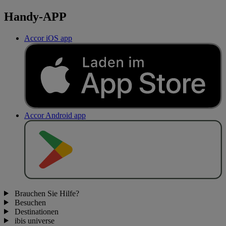
Handy-APP
Accor iOS app
Accor Android app
J
E
T
Z
T
B
E
I
Brauchen Sie Hilfe?
Besuchen
Destinationen
ibis universe