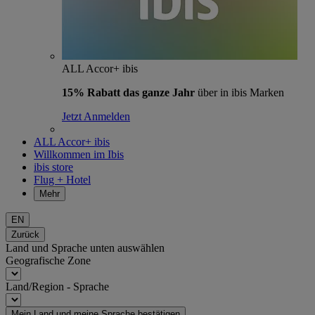
ALL Accor+ ibis
15% Rabatt das ganze Jahr
über in ibis Marken
Jetzt Anmelden
ALL Accor+ ibis
Willkommen im Ibis
ibis store
Flug + Hotel
Mehr
EN
Zurück
Land und Sprache unten auswählen
Geografische Zone
Land/Region - Sprache
Mein Land und meine Sprache bestätigen