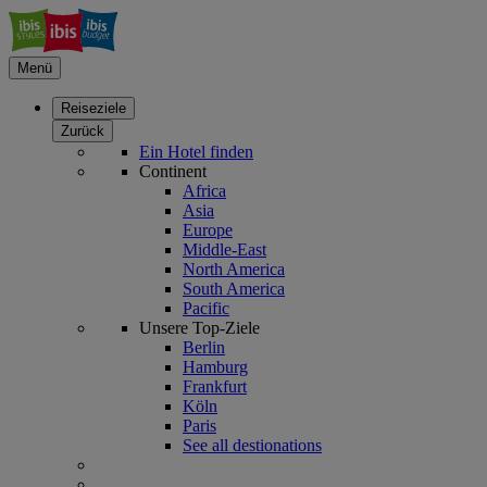
Menü
Reiseziele
Zurück
Ein Hotel finden
Continent
Africa
Asia
Europe
Middle-East
North America
South America
Pacific
Unsere Top-Ziele
Berlin
Hamburg
Frankfurt
Köln
Paris
See all destionations