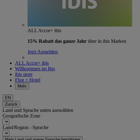
ALL Accor+ ibis
15% Rabatt das ganze Jahr
über in ibis Marken
Jetzt Anmelden
ALL Accor+ ibis
Willkommen im Ibis
ibis store
Flug + Hotel
Mehr
EN
Zurück
Land und Sprache unten auswählen
Geografische Zone
Land/Region - Sprache
Mein Land und meine Sprache bestätigen