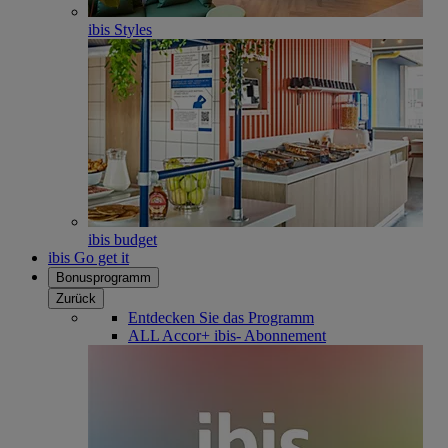
ibis Styles
ibis budget
ibis Go get it
Bonusprogramm
Zurück
Entdecken Sie das Programm
ALL Accor+ ibis- Abonnement