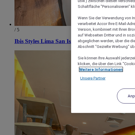
usw.) zwischen diesen verschie
Schaltfläche "Personalisieren“ kl
Wenn Sie der Verwendung von In
verarbeitet Accor Ihre E-Mail-Ad
Version, kombiniert mit Ihren B
/ 5
auf Webseiten Dritter und in soz
Ibis Styles Lima San Isidro
abgeglichen werden, über die die
Abschnitt "Gezielte Werbung“ übe
Sie können Ihre Auswahl jederzei
klicken, die über den Link "Cooki
Weitere Informationen
Unsere Partner
Anp