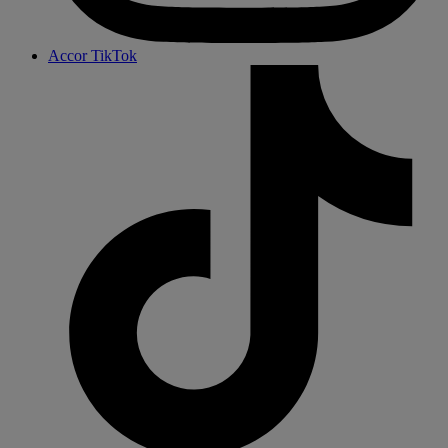
Accor TikTok