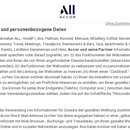
Ohne Zustimmu
 und personenbezogene Daten
bseiten ALL, HotelF1, Ibis, Pullman, Novotel, Mercure, MGallery, Sofitel, Move
usiness Travel, Meetings, Travelpros, Restaurants & Bars, Spa, Apartments & Vi
& Events, Limitless Experiences und Hera,
Accor und seine Partner
Informati
erät speichern oder darauf zugreifen, um: (i) das Funktionieren der Webseiten
ten und Ihnen die von Ihnen angeforderten Dienste bereitzustellen (diese könn
erden); (ii) die Funktionen der Webseiten zu verbessern und zu personalisieren
hlen und die Leistung der Webseiten zu messen; (iv) Ihnen einen "Cashback“
 sofern Sie einen solchen abonniert haben; (v) Ihnen die Interaktion mit sozia
zu ermöglichen; (vi) ein Profil Ihrer Interessen zu erstellen, um Ihnen gezielt
. Sie können für jedes Ihrer Endgeräte (Telefon, Computer usw.) zwischen die
nen Verwendungszwecken wählen, indem Sie auf die Schaltfläche "Personalis
er Verwendung von Informationen für Zwecke der gezielten Werbung zustim
t Accor Ihre E-Mail-Adresse (sofern Sie diese angegeben haben) in einer „geha
ombiniert mit Ihren Browser-, Buchungs- und Treuedaten, um Ihnen gezielte W
Dritter und in sozialen Netzwerken anzuzeigen. Ihre Daten können mit Daten 