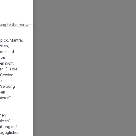
ng fortfahren →
npick, Mantra,
llen,
onen auf
 zu
en nicht
; (iii) die
-Service
len
e Werbung
sen
ieren“
men,
shten“
erbung auf
abgeglichen