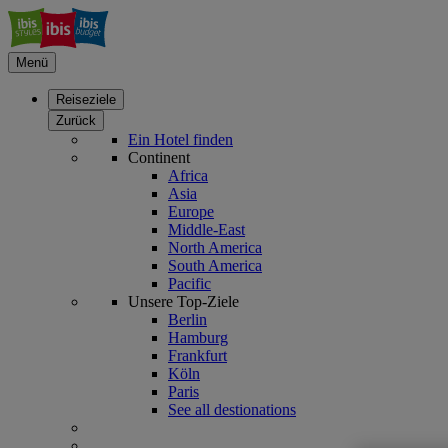
Menü
Reiseziele
Zurück
Ein Hotel finden
Continent
Africa
Asia
Europe
Middle-East
North America
South America
Pacific
Unsere Top-Ziele
Berlin
Hamburg
Frankfurt
Köln
Paris
See all destionations