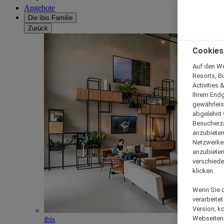
Angebote
Die ibis Familie
Zurück
Cookies
Auf den We
Resorts, B
Activities 
Ihrem Endg
gewährleis
abgelehnt w
Besucherza
anzubieten,
Netzwerken 
anzubieten
verschiede
klicken.
Wenn Sie d
verarbeite
Version, k
Webseiten 
ibis