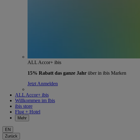
ALL Accor+ ibis
15% Rabatt das ganze Jahr
über in ibis Marken
Jetzt Anmelden
ALL Accor+ ibis
Willkommen im Ibis
ibis store
Flug + Hotel
Mehr
EN
Zurück