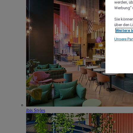
werden, üb
Werbung“ ü
Sie können 
über den L
Weitere 
Unsere Par
ibis Styles